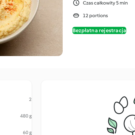
Czas całkowity 5 min
12 portions
Bezpłatna rejestracja
2
480 g
60 g