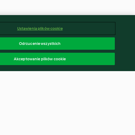
Ustawienia plików cookie
Odrzucenie wszystkich
Akceptowanie plików cookie
esh Fruit
Broccoli and stilton soup
4.2
(217)