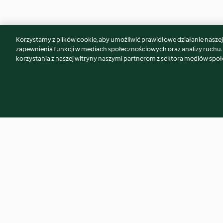
Korzystamy z plików cookie, aby umożliwić prawidłowe działanie naszej w
Może spodoba Ci się również...
zapewnienia funkcji w mediach społecznościowych oraz analizy ruchu
korzystania z naszej witryny naszymi partnerom z sektora mediów spo
Curried Parsnip Soup
Steamed Broccoli 
Courgettes
4.8
(691)
4.5
(14)