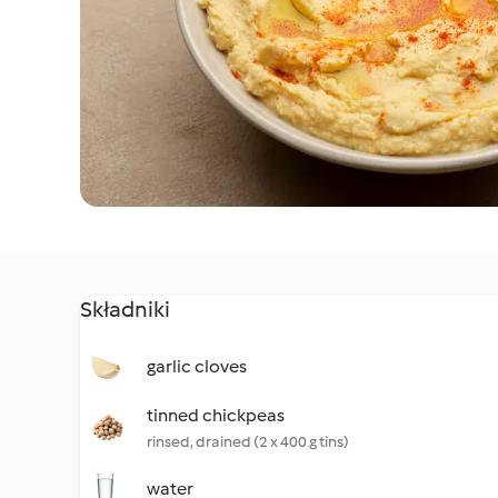
Składniki
garlic cloves
tinned chickpeas
rinsed, drained (2 x 400 g tins)
water