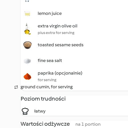
lemon juice
extra virgin olive oil
plus extra for serving
toasted sesame seeds
fine sea salt
paprika (opcjonalnie)
for serving
ground cumin, for serving
Poziom trudności
łatwy
Wartości odżywcze
na 1 portion