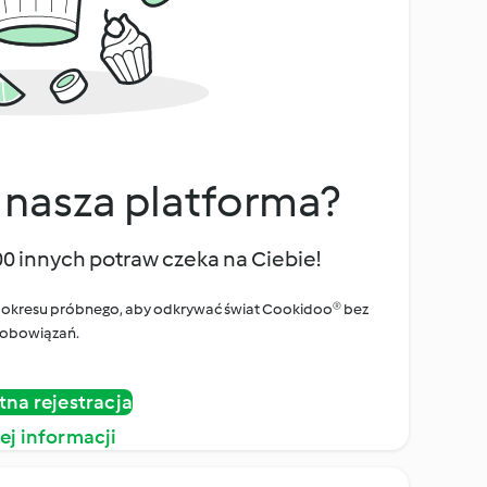
 nasza platforma?
00 innych potraw czeka na Ciebie!
ego okresu próbnego, aby odkrywać świat Cookidoo® bez
obowiązań.
tna rejestracja
ej informacji