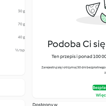
30 g
70 g
40 g
Podoba Ci się
½ tsp
Ten przepis i ponad 100 0
Zarejestruj się i otrzymaj 30 dni bezpłatn
z
Bezpła
Więc
Dostępny w