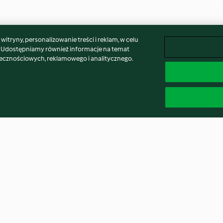
itryny, personalizowanie treści i reklam, w celu
. Udostępniamy również informacje na temat
łecznościowych, reklamowego i analitycznego.
and
Rice pudding
Porridge with Fr
3.1
(55)
4.3
(77)