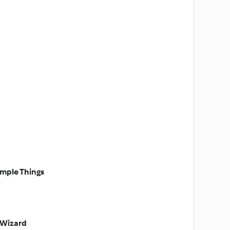
mple Things
 Wizard