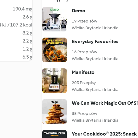
190.4 mg
Demo
2.6 g
19 Przepisów
 kJ / 107.2 kcal
Wielka Brytania i Irlandia
8.2 g
2.2 g
Everyday Favourites
1.2 g
16 Przepisów
6.5 g
Wielka Brytania i Irlandia
Manifesto
203 Przepisy
Wielka Brytania i Irlandia
We Can Work Magic Out Of Si
35 Przepisów
Wielka Brytania i Irlandia
Your Cookidoo® 2025: Snack