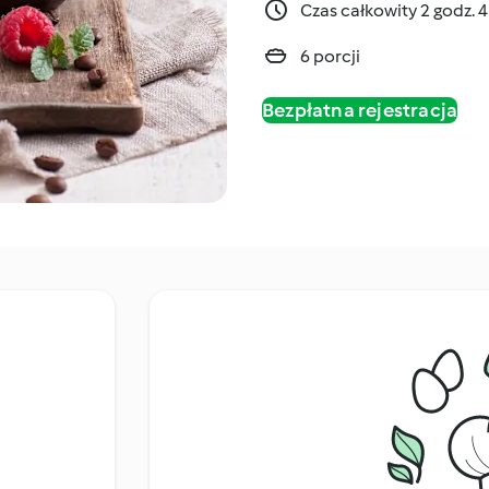
Czas całkowity 2 godz. 
6 porcji
Bezpłatna rejestracja