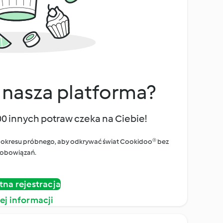
 nasza platforma?
00 innych potraw czeka na Ciebie!
ego okresu próbnego, aby odkrywać świat Cookidoo® bez
obowiązań.
tna rejestracja
ej informacji