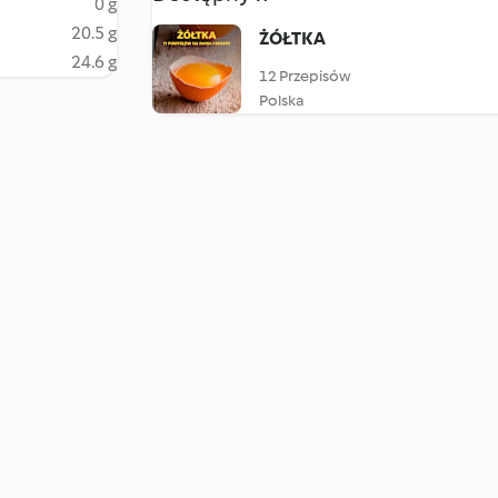
0 g
20.5 g
ŻÓŁTKA
24.6 g
12 Przepisów
Polska