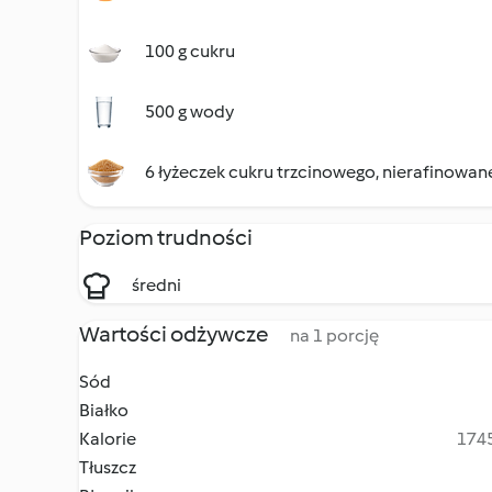
100 g cukru
500 g wody
6 łyżeczek cukru trzcinowego, nierafinowa
Poziom trudności
średni
Wartości odżywcze
na 1 porcję
Sód
Białko
Kalorie
1745
Tłuszcz