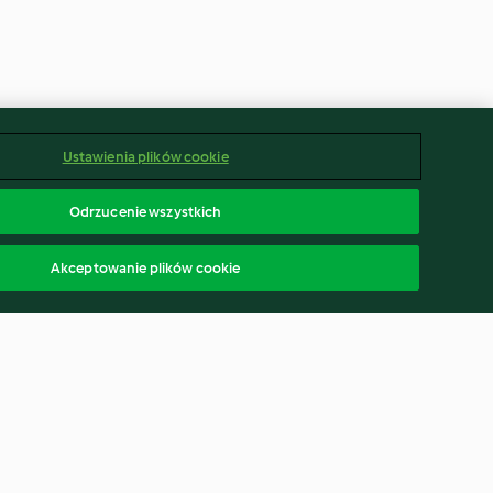
Ustawienia plików cookie
Odrzucenie wszystkich
Akceptowanie plików cookie
groszkowo-
Koncentrat bulionu cielęcego