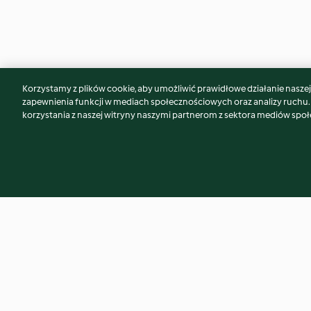
Korzystamy z plików cookie, aby umożliwić prawidłowe działanie naszej w
Może spodoba Ci się również...
zapewnienia funkcji w mediach społecznościowych oraz analizy ruchu
korzystania z naszej witryny naszymi partnerom z sektora mediów spo
Empanadas z topinamburem i
Babeczki z nadzien