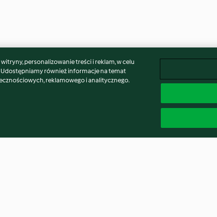
itryny, personalizowanie treści i reklam, w celu
. Udostępniamy również informacje na temat
łecznościowych, reklamowego i analitycznego.
iem z
Sorbet bazyliowy
Lodowy deser 