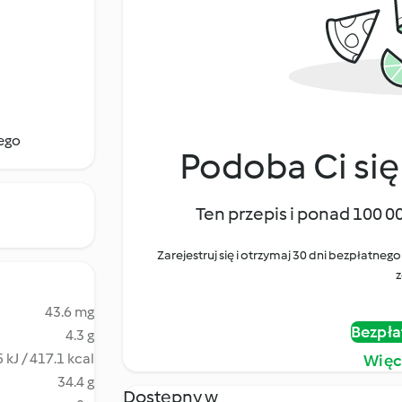
nego
Podoba Ci się
Ten przepis i ponad 100 0
Zarejestruj się i otrzymaj 30 dni bezpłatn
z
43.6 mg
Bezpła
4.3 g
 kJ / 417.1 kcal
Więc
34.4 g
Dostępny w