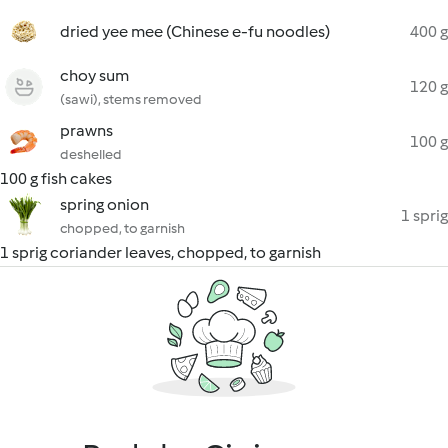
dried yee mee (Chinese e-fu noodles)
400 g
choy sum
120 g
(sawi), stems removed
prawns
100 g
deshelled
100 g fish cakes
spring onion
1 sprig
chopped, to garnish
1 sprig coriander leaves, chopped, to garnish