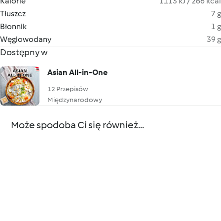
Kalorie
1113 kJ / 266 kcal
Tłuszcz
7 g
Błonnik
1 g
Węglowodany
39 g
Dostępny w
Asian All-in-One
12 Przepisów
Międzynarodowy
Może spodoba Ci się również...