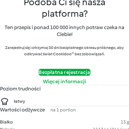
Podoba Ci się nasza
platforma?
Ten przepis i ponad 100 000 innych potraw czeka na
Ciebie!
Zarejestruj się i otrzymaj 30 dni bezpłatnego okresu próbnego, aby
odkrywać świat Cookidoo® bez zobowiązań.
Bezpłatna rejestracja
Więcej informacji
Poziom trudności
łatwy
Wartości odżywcze
na 1 portion
Białko
13 g