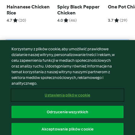
Hainanese Chicken
Spicy Black Pepper
One Pot Chi
Rice
Chicken
4.7
(20)
4.0
(46)
3.7
(29)
Korzystamy z plików cookie, aby umożliwić prawidłowe
© Copyright 2026
działanie naszej witryny, personalizowanie treści i reklam, w
celu zapewnienia funkcji w mediach społecznościowych
Warunki korzystania
oraz analizy ruchu. Udostępniamy również informacje na
Polityka prywatności
temat korzystania z naszej witryny naszymi partnerom z
Disclaimer
sektora mediów społecznościowych, reklamowego i
analitycznego.
Znak wydawcy
Pliki cookie
Ustawienia plików cookie
Zgłoś treść
Odstąp od umowy
Odrzucenie wszystkich
Oświadczenie o dostępności
polski
Akceptowanie plików cookie