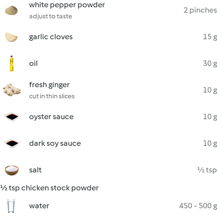
white pepper powder
2 pinches
adjust to taste
garlic cloves
15 g
oil
30 g
fresh ginger
10 g
cut in thin slices
oyster sauce
10 g
dark soy sauce
10 g
salt
½ tsp
½ tsp chicken stock powder
water
450 - 500 g