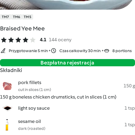
TM7
TM6
TM5
Braised Yee Mee
4.1
144 oceny
Przygotowanie 5 min
Czas całkowity 30 min
8 portions
Bezpłatna rejestracja
Składniki
pork fillets
150 g
cut in slices (1 cm)
150 g boneless chicken drumsticks, cut in slices (1 cm)
light soy sauce
1 tsp
sesame oil
1 tsp
dark (roasted)