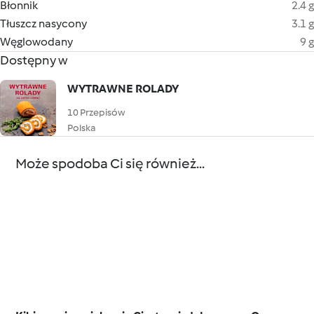
Błonnik
2.4 g
Tłuszcz nasycony
3.1 g
Węglowodany
9 g
Dostępny w
WYTRAWNE ROLADY
10 Przepisów
Polska
Może spodoba Ci się również...