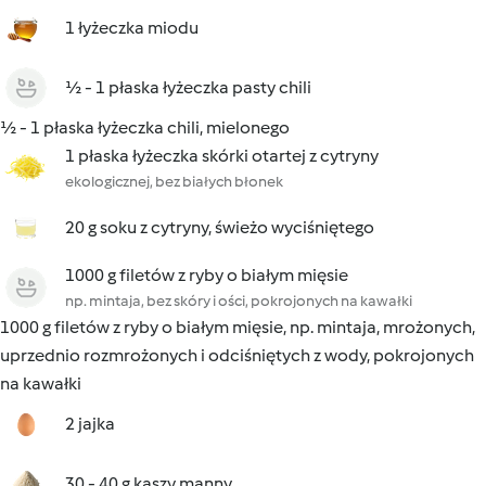
1 łyżeczka miodu
½ - 1 płaska łyżeczka pasty chili
½ - 1 płaska łyżeczka chili, mielonego
1 płaska łyżeczka skórki otartej z cytryny
ekologicznej, bez białych błonek
20 g soku z cytryny, świeżo wyciśniętego
1000 g filetów z ryby o białym mięsie
np. mintaja, bez skóry i ości, pokrojonych na kawałki
1000 g filetów z ryby o białym mięsie, np. mintaja, mrożonych,
uprzednio rozmrożonych i odciśniętych z wody, pokrojonych
na kawałki
2 jajka
30 - 40 g kaszy manny