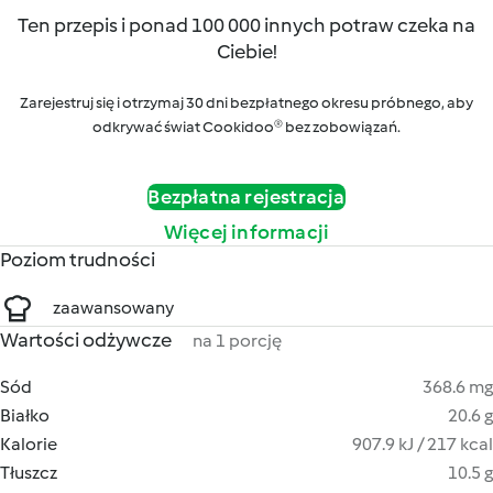
Ten przepis i ponad 100 000 innych potraw czeka na
Ciebie!
Zarejestruj się i otrzymaj 30 dni bezpłatnego okresu próbnego, aby
odkrywać świat Cookidoo® bez zobowiązań.
Bezpłatna rejestracja
Więcej informacji
Poziom trudności
zaawansowany
Wartości odżywcze
na 1 porcję
Sód
368.6 mg
Białko
20.6 g
Kalorie
907.9 kJ / 217 kcal
Tłuszcz
10.5 g