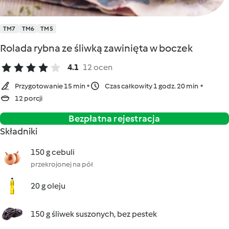
TM7
TM6
TM5
Rolada rybna ze śliwką zawinięta w boczek
4.1
12 ocen
Przygotowanie 15 min
Czas całkowity 1 godz. 20 min
12 porcji
Bezpłatna rejestracja
Składniki
150 g cebuli
przekrojonej na pół
20 g oleju
150 g śliwek suszonych, bez pestek