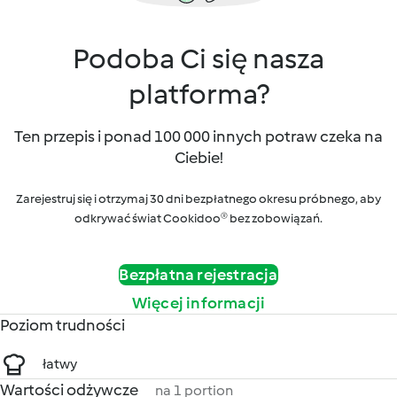
Podoba Ci się nasza
platforma?
Ten przepis i ponad 100 000 innych potraw czeka na
Ciebie!
Zarejestruj się i otrzymaj 30 dni bezpłatnego okresu próbnego, aby
odkrywać świat Cookidoo® bez zobowiązań.
Bezpłatna rejestracja
Więcej informacji
Poziom trudności
łatwy
Wartości odżywcze
na 1 portion