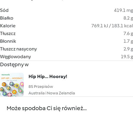
Sód
419.1 mg
Białko
8.2 g
Kalorie
769.1 kJ / 183.1 kcal
Tłuszcz
7.6 g
Błonnik
1.7 g
Tłuszcz nasycony
2.9 g
Węglowodany
19.5 g
Dostępny w
Hip Hip... Hooray!
85 Przepisów
Australia i Nowa Zelandia
Może spodoba Ci się również...