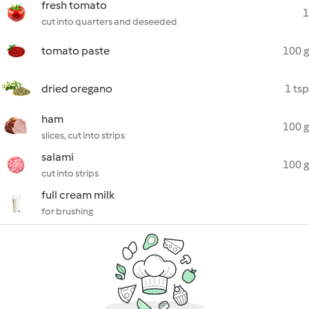
fresh tomato
1
cut into quarters and deseeded
tomato paste
100 g
dried oregano
1 tsp
ham
100 g
slices, cut into strips
salami
100 g
cut into strips
full cream milk
for brushing