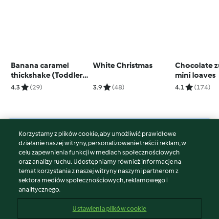
Banana caramel
White Christmas
Chocolate z
thickshake (Toddlers
mini loaves
and beyond)
4.3
(29)
3.9
(48)
4.1
(174)
Korzystamy z plików cookie, aby umożliwić prawidłowe
© Copyright 2026
działanie naszej witryny, personalizowanie treści i reklam, w
celu zapewnienia funkcji w mediach społecznościowych
Warunki korzystania
oraz analizy ruchu. Udostępniamy również informacje na
Polityka prywatności
temat korzystania z naszej witryny naszymi partnerom z
Disclaimer
sektora mediów społecznościowych, reklamowego i
analitycznego.
Znak wydawcy
Pliki cookie
Ustawienia plików cookie
Zgłoś treść