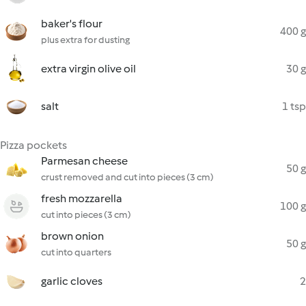
baker's flour
400 g
plus extra for dusting
extra virgin olive oil
30 g
salt
1 tsp
Pizza pockets
Parmesan cheese
50 g
crust removed and cut into pieces (3 cm)
fresh mozzarella
100 g
cut into pieces (3 cm)
brown onion
50 g
cut into quarters
garlic cloves
2