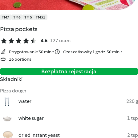
TM7
TM6
TM5
TM31
Pizza pockets
4.6
127 ocen
Przygotowanie 30 min
Czas całkowity 1 godz. 50 min
16 portions
Bezpłatna rejestracja
Składniki
Pizza dough
water
220 g
white sugar
1 tsp
dried instant yeast
2 tsp