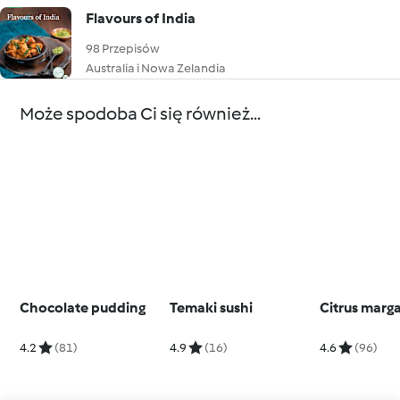
Flavours of India
98 Przepisów
Australia i Nowa Zelandia
Może spodoba Ci się również...
Chocolate pudding
Temaki sushi
Citrus marga
4.2
(81)
4.9
(16)
4.6
(96)