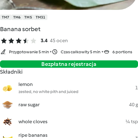
TM7
TM6
TM5
TM31
Banana sorbet
3.4
45 ocen
Przygotowanie 5 min
Czas całkowity 5 min
6 portions
Bezpłatna rejestracja
Składniki
lemon
1
zested, no white pith and juiced
raw sugar
40 g
whole cloves
¼ tsp
ripe bananas