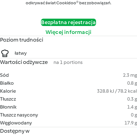
odkrywać świat Cookidoo® bez zobowiązań.
Bezpłatna rejestracja
Więcej informacji
Poziom trudności
łatwy
Wartości odżywcze
na 1 portions
Sód
2.3 mg
Białko
0.8 g
Kalorie
328.8 kJ / 78.2 kcal
Tłuszcz
0.3 g
Błonnik
1.4 g
Tłuszcz nasycony
0 g
Węglowodany
17.9 g
Dostępny w