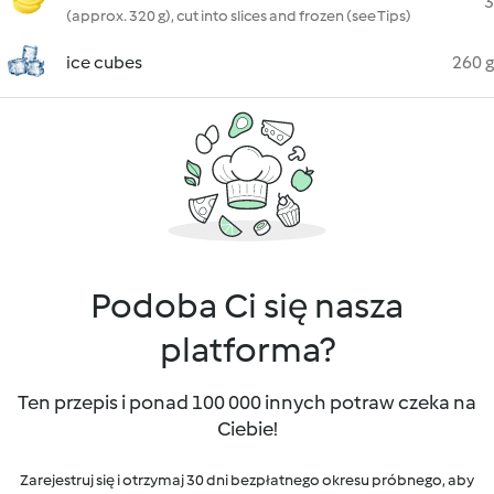
3
(approx. 320 g), cut into slices and frozen (see Tips)
ice cubes
260 g
Podoba Ci się nasza
platforma?
Ten przepis i ponad 100 000 innych potraw czeka na
Ciebie!
Zarejestruj się i otrzymaj 30 dni bezpłatnego okresu próbnego, aby