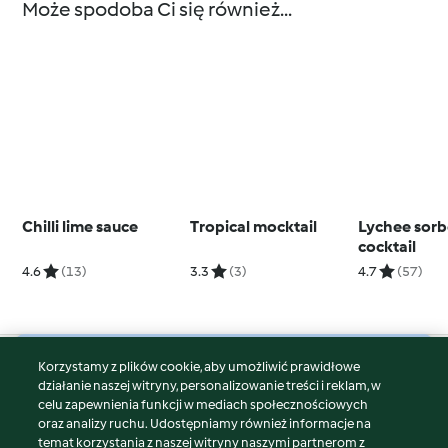
Może spodoba Ci się również...
Chilli lime sauce
Tropical mocktail
Lychee sorb
cocktail
4.6
(13)
3.3
(3)
4.7
(57)
Korzystamy z plików cookie, aby umożliwić prawidłowe
© Copyright 2026
działanie naszej witryny, personalizowanie treści i reklam, w
celu zapewnienia funkcji w mediach społecznościowych
Warunki korzystania
oraz analizy ruchu. Udostępniamy również informacje na
Polityka prywatności
temat korzystania z naszej witryny naszymi partnerom z