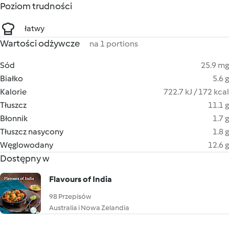
Poziom trudności
łatwy
Wartości odżywcze
na 1 portions
Sód
25.9 mg
Białko
5.6 g
Kalorie
722.7 kJ / 172 kcal
Tłuszcz
11.1 g
Błonnik
1.7 g
Tłuszcz nasycony
1.8 g
Węglowodany
12.6 g
Dostępny w
Flavours of India
98 Przepisów
Australia i Nowa Zelandia