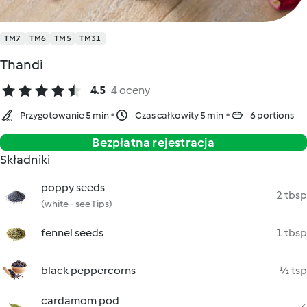
TM7
TM6
TM5
TM31
Thandi
4.5
4 oceny
Przygotowanie 5 min
Czas całkowity 5 min
6 portions
Bezpłatna rejestracja
Składniki
poppy seeds
2 tbsp
(white - see Tips)
fennel seeds
1 tbsp
black peppercorns
½ tsp
cardamom pod