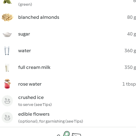
6
(green)
blanched almonds
80 g
sugar
40 g
water
360 g
full cream milk
350 g
rose water
1 tbsp
crushed ice
to serve (see Tips)
edible flowers
(optional), for garnishing (see Tips)