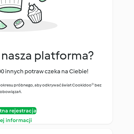
 nasza platforma?
00 innych potraw czeka na Ciebie!
ego okresu próbnego, aby odkrywać świat Cookidoo® bez
obowiązań.
tna rejestracja
ej informacji