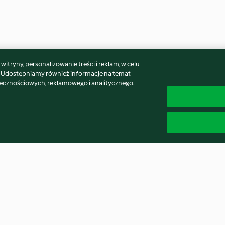
itryny, personalizowanie treści i reklam, w celu
. Udostępniamy również informacje na temat
łecznościowych, reklamowego i analitycznego.
owa
Limonkowe ciasto na zimno
Słodkie bułeczk