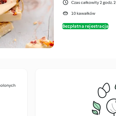
Czas całkowity 2 godz. 
10 kawałków
Bezpłatna rejestracja
solonych