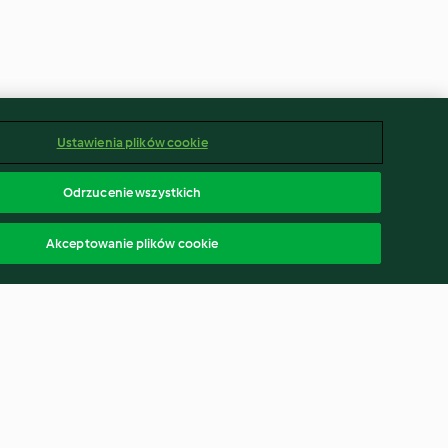
Ustawienia plików cookie
Odrzucenie wszystkich
Akceptowanie plików cookie
i (Navettes)
Czekoladowe affogato