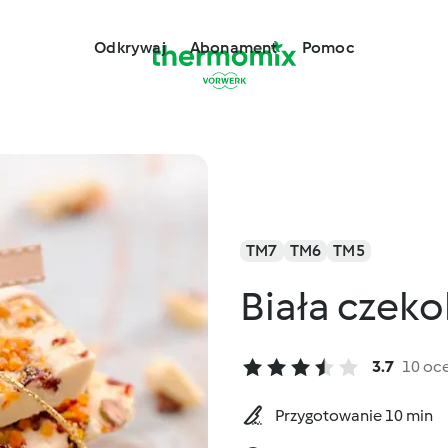
Odkrywaj
Abonament
Pomoc
TM7
TM6
TM5
Biała czeko
3.7
10 oc
Przygotowanie 10 min