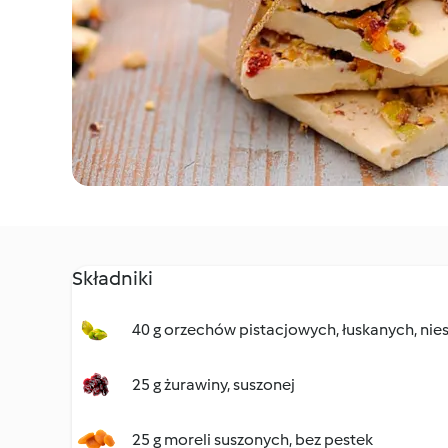
Składniki
40 g orzechów pistacjowych, łuskanych, nie
25 g żurawiny, suszonej
25 g moreli suszonych, bez pestek