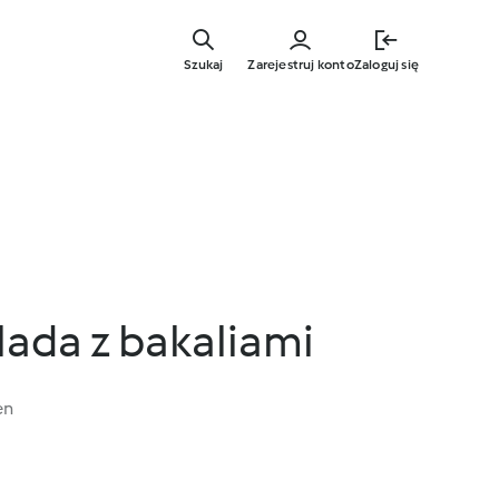
Przejdź
do
Szukaj
Zarejestruj konto
Zaloguj się
głównej
treści
lada z bakaliami
en