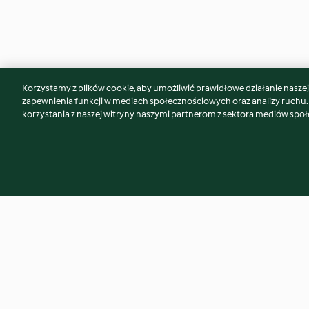
Korzystamy z plików cookie, aby umożliwić prawidłowe działanie naszej w
Może spodoba Ci się również...
zapewnienia funkcji w mediach społecznościowych oraz analizy ruchu
korzystania z naszej witryny naszymi partnerom z sektora mediów spo
"Dżem" bekonowy
Markiza czekolad