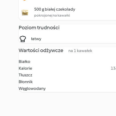
500 g białej czekolady
pokrojonej na kawałki
Poziom trudności
łatwy
Wartości odżywcze
na 1 kawałek
Białko
Kalorie
13
Tłuszcz
Błonnik
Węglowodany