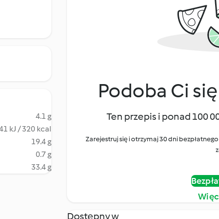
Podoba Ci się
Ten przepis i ponad 100 0
4.1 g
41 kJ / 320 kcal
Zarejestruj się i otrzymaj 30 dni bezpłatn
19.4 g
z
0.7 g
33.4 g
Bezpła
Więc
Dostępny w