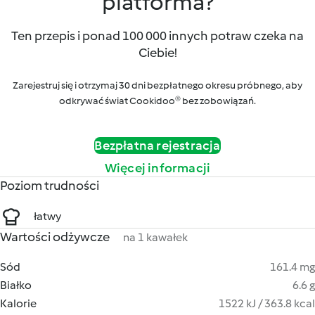
platforma?
Ten przepis i ponad 100 000 innych potraw czeka na
Ciebie!
Zarejestruj się i otrzymaj 30 dni bezpłatnego okresu próbnego, aby
odkrywać świat Cookidoo® bez zobowiązań.
Bezpłatna rejestracja
Więcej informacji
Poziom trudności
łatwy
Wartości odżywcze
na 1 kawałek
Sód
161.4 mg
Białko
6.6 g
Kalorie
1522 kJ / 363.8 kcal