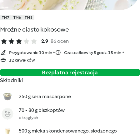
TM7
TM6
TM5
Mroźne ciasto kokosowe
2.9
86 ocen
Przygotowanie 10 min
Czas całkowity 5 godz. 15 min
12 kawałków
Bezpłatna rejestracja
Składniki
250 g sera mascarpone
70 - 80 g biszkoptów
okrągłych
500 g mleka skondensowanego, słodzonego