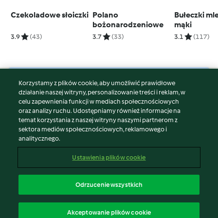
Czekoladowe słoiczki
Polano
Bułeczki ml
bożonarodzeniowe
mąki
3.9
(43)
3.7
(33)
3.1
(117)
Korzystamy z plików cookie, aby umożliwić prawidłowe
© Copyright 2026
działanie naszej witryny, personalizowanie treści i reklam, w
celu zapewnienia funkcji w mediach społecznościowych
Warunki korzystania
oraz analizy ruchu. Udostępniamy również informacje na
Polityka prywatności
temat korzystania z naszej witryny naszymi partnerom z
Disclaimer
sektora mediów społecznościowych, reklamowego i
analitycznego.
Znak wydawcy
Pliki cookie
Ustawienia plików cookie
Zgłoś treść
Odstąp od umowy
Odrzucenie wszystkich
Oświadczenie o dostępności
polski
Akceptowanie plików cookie