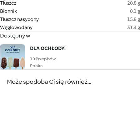
Tłuszcz
20.8 g
Błonnik
0.1 g
Tłuszcz nasycony
15.8 g
Węglowodany
31.4 g
Dostępny w
DLA OCHŁODY!
10 Przepisów
Polska
Może spodoba Ci się również...