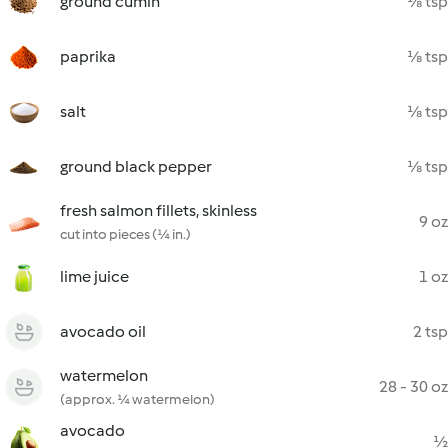
ground cumin
⅛ tsp
paprika
⅛ tsp
salt
⅛ tsp
ground black pepper
⅛ tsp
fresh salmon fillets, skinless
9 oz
cut into pieces (¼ in.)
lime juice
1 oz
avocado oil
2 tsp
watermelon
28 - 30 oz
(approx. ¼ watermelon)
avocado
½