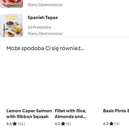
Stany Zjednoczone
Spanish Tapas
10 Przepisów
Stany Zjednoczone
Może spodoba Ci się również...
Lemon Caper Salmon
Fillet with Rice,
Basic Pinto
with Ribbon Squash
Almonds and
Cranberries
4.6
(51)
4.3
(8)
4.3
(4)