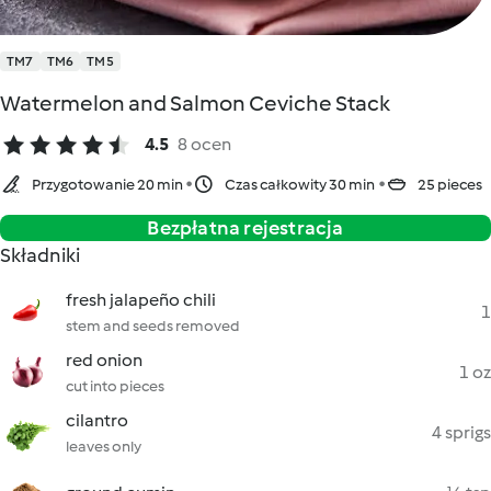
TM7
TM6
TM5
Watermelon and Salmon Ceviche Stack
4.5
8 ocen
Przygotowanie 20 min
Czas całkowity 30 min
25 pieces
Bezpłatna rejestracja
Składniki
fresh jalapeño chili
1
stem and seeds removed
red onion
1 oz
cut into pieces
cilantro
4 sprigs
leaves only