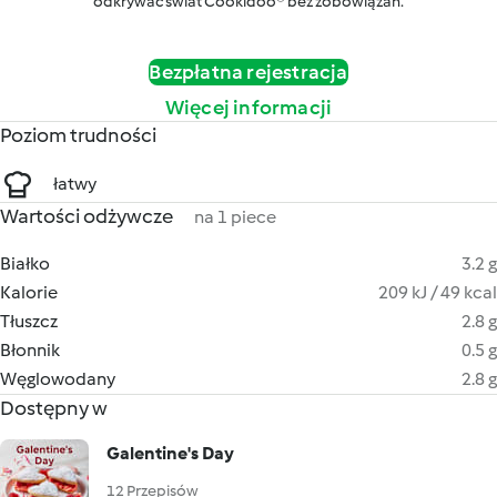
odkrywać świat Cookidoo® bez zobowiązań.
Bezpłatna rejestracja
Więcej informacji
Poziom trudności
łatwy
Wartości odżywcze
na 1 piece
Białko
3.2 g
Kalorie
209 kJ / 49 kcal
Tłuszcz
2.8 g
Błonnik
0.5 g
Węglowodany
2.8 g
Dostępny w
Galentine's Day
12 Przepisów