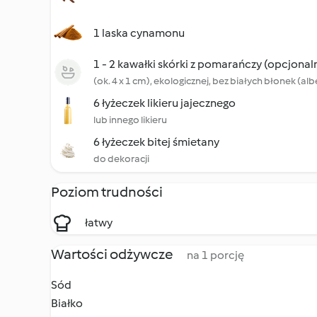
1 laska cynamonu
1 - 2 kawałki skórki z pomarańczy (opcjonal
(ok. 4 x 1 cm), ekologicznej, bez białych błonek (al
6 łyżeczek likieru jajecznego
lub innego likieru
6 łyżeczek bitej śmietany
do dekoracji
Poziom trudności
łatwy
Wartości odżywcze
na 1 porcję
Sód
Białko