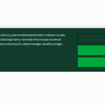
itryny, personalizowanie treści i reklam, w celu
. Udostępniamy również informacje na temat
łecznościowych, reklamowego i analitycznego.