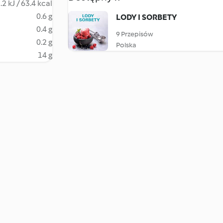
.2 kJ / 63.4 kcal
0.6 g
LODY I SORBETY
0.4 g
9 Przepisów
0.2 g
Polska
14 g