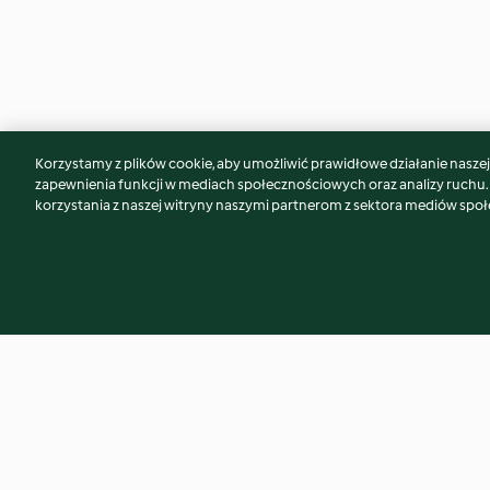
Korzystamy z plików cookie, aby umożliwić prawidłowe działanie naszej w
Może spodoba Ci się również...
zapewnienia funkcji w mediach społecznościowych oraz analizy ruchu
korzystania z naszej witryny naszymi partnerom z sektora mediów spo