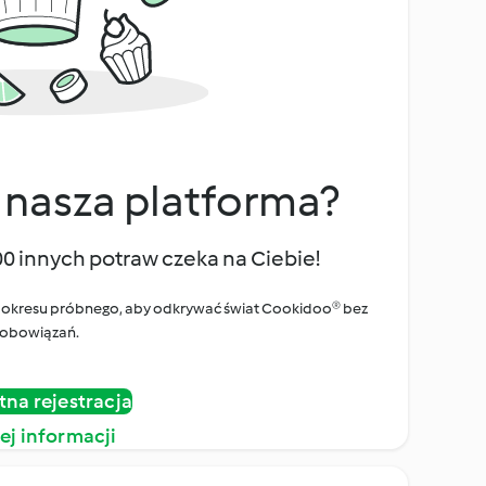
 nasza platforma?
00 innych potraw czeka na Ciebie!
ego okresu próbnego, aby odkrywać świat Cookidoo® bez
obowiązań.
tna rejestracja
ej informacji