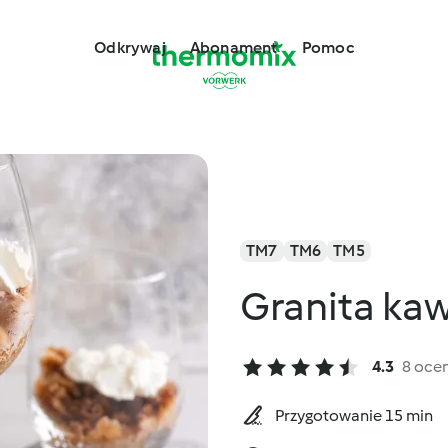
Odkrywaj
Abonament
Pomoc
TM7
TM6
TM5
Granita ka
4.3
8 oce
Przygotowanie 15 min