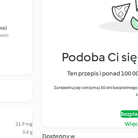
nie)
bedo)
Podoba Ci się
Ten przepis i ponad 100 0
Zarejestruj się i otrzymaj 30 dni bezpłatn
z
Bezpła
Więc
21.9 mg
0.4 g
Dostępny w