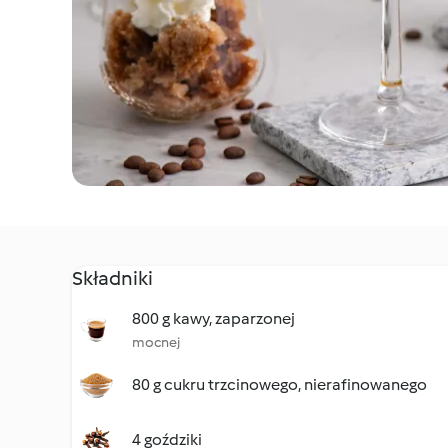
Składniki
800 g kawy, zaparzonej
mocnej
80 g cukru trzcinowego, nierafinowanego
4 goździki