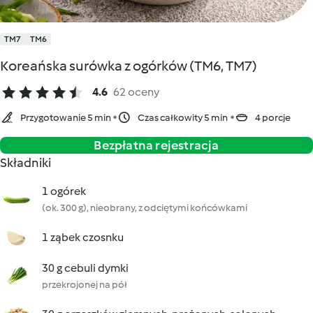
TM7
TM6
Koreańska surówka z ogórków (TM6, TM7)
4.6
62 oceny
Przygotowanie 5 min
Czas całkowity 5 min
4 porcje
Bezpłatna rejestracja
Składniki
1 ogórek
(ok. 300 g), nieobrany, z odciętymi końcówkami
1 ząbek czosnku
30 g cebuli dymki
przekrojonej na pół