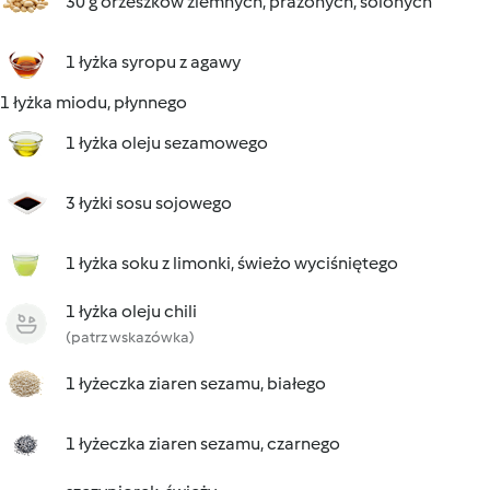
30 g orzeszków ziemnych, prażonych, solonych
1 łyżka syropu z agawy
1 łyżka miodu, płynnego
1 łyżka oleju sezamowego
3 łyżki sosu sojowego
1 łyżka soku z limonki, świeżo wyciśniętego
1 łyżka oleju chili
(patrz wskazówka)
1 łyżeczka ziaren sezamu, białego
1 łyżeczka ziaren sezamu, czarnego