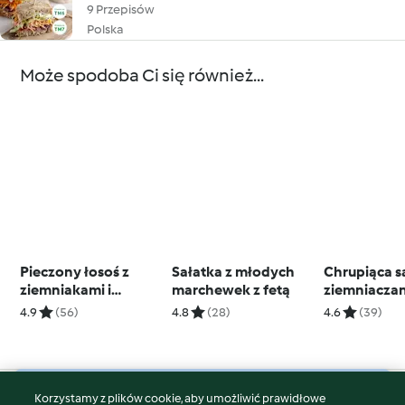
9 Przepisów
Polska
Może spodoba Ci się również...
Pieczony łosoś z
Sałatka z młodych
Chrupiąca s
ziemniakami i
marchewek z fetą
ziemniaczan
szparagami
ubijaną fetą
4.9
(56)
4.8
(28)
4.6
(39)
Korzystamy z plików cookie, aby umożliwić prawidłowe
© Copyright 2026