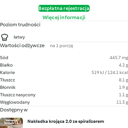
Bezpłatna rejestracja
Więcej informacji
Poziom trudności
łatwy
Wartości odżywcze
na 1 porcję
Sód
445.7 mg
Białko
4.2 g
Kalorie
519 kJ / 124.1 kcal
Tłuszcz
8.1 g
Błonnik
1.9 g
Tłuszcz nasycony
1.1 g
Węglowodany
11.3 g
Dostępny w
Nakładka krojąca 2.0 ze spiralizerem