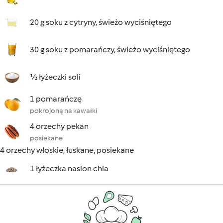
20 g soku z cytryny, świeżo wyciśniętego
30 g soku z pomarańczy, świeżo wyciśniętego
½ łyżeczki soli
1 pomarańczę
pokrojoną na kawałki
4 orzechy pekan
posiekane
4 orzechy włoskie, łuskane, posiekane
1 łyżeczka nasion chia