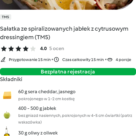
TM5
Sałatka ze spiralizowanych jabłek z cytrusowym
dressingiem (TM5)
4.0
5 ocen
Przygotowanie 15 min
Czas całkowity 15 min
4 porcje
Bezpłatna rejestracja
Składniki
60 g sera cheddar, jasnego
pokrojonego w 1-2 cm kostkę
400 - 500 g jabłek
bez gniazd nasiennych, pokrojonych w 4-5 cm ćwiartki (patrz
wskazówka)
30 g oliwy z oliwek