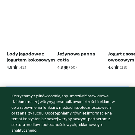
Lody jagodowe z
Jeżynowa panna
Jogurt z so
jogurtem kokosowym
cotta
owocowym 
spiralizow
4.8
(42)
4.8
(60)
4.6
(18)
jabłkiem (T
Korzystamy z plików cookie, aby umożliwić prawidłowe
© Copyright 2026
działanie naszej witryny, personalizowanie treści i reklam, w
celu zapewnienia funkcji w mediach społecznościowych
Warunki korzystania
oraz analizy ruchu. Udostępniamy również informacje na
Polityka prywatności
temat korzystania z naszej witryny naszymi partnerom z
Disclaimer
sektora mediów społecznościowych, reklamowego i
analitycznego.
Znak wydawcy