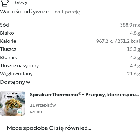
łatwy
Wartości odżywcze
na 1 porcję
Sód
388.9 mg
Białko
4.8 g
Kalorie
967.2 kJ / 231.2 kcal
Tłuszcz
15.3 g
Błonnik
4.2 g
Tłuszcz nasycony
4.3 g
Węglowodany
21.6 g
Dostępny w
Spiralizer Thermomix® - Przepisy, które inspirują na co dzień (TM5)
11 Przepisów
Polska
Może spodoba Ci się również...