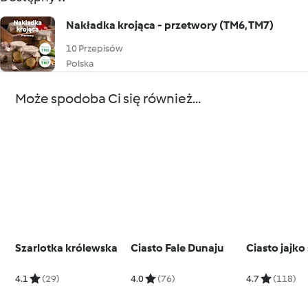
Nakładka krojąca - przetwory (TM6, TM7)
10 Przepisów
Polska
Może spodoba Ci się również...
Szarlotka królewska
Ciasto Fale Dunaju
Ciasto jajk
4.1
(29)
4.0
(76)
4.7
(118)