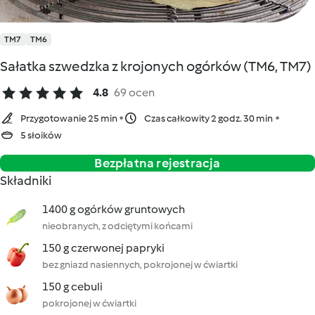
TM7
TM6
Sałatka szwedzka z krojonych ogórków (TM6, TM7)
4.8
69 ocen
Przygotowanie 25 min
Czas całkowity 2 godz. 30 min
5 słoików
Bezpłatna rejestracja
Składniki
1400 g ogórków gruntowych
nieobranych, z odciętymi końcami
150 g czerwonej papryki
bez gniazd nasiennych, pokrojonej w ćwiartki
150 g cebuli
pokrojonej w ćwiartki