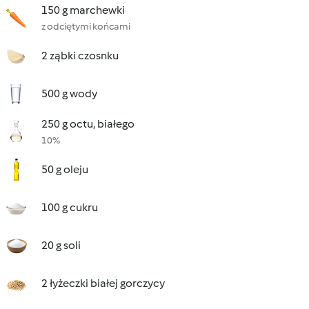
150 g marchewki
z odciętymi końcami
2 ząbki czosnku
500 g wody
250 g octu, białego
10%
50 g oleju
100 g cukru
20 g soli
2 łyżeczki białej gorczycy