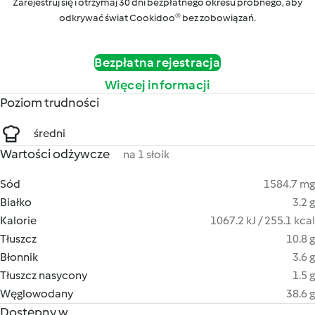
Zarejestruj się i otrzymaj 30 dni bezpłatnego okresu próbnego, aby
odkrywać świat Cookidoo® bez zobowiązań.
Bezpłatna rejestracja
Więcej informacji
Poziom trudności
średni
Wartości odżywcze
na 1 słoik
Sód
1584.7 mg
Białko
3.2 g
Kalorie
1067.2 kJ / 255.1 kcal
Tłuszcz
10.8 g
Błonnik
3.6 g
Tłuszcz nasycony
1.5 g
Węglowodany
38.6 g
Dostępny w