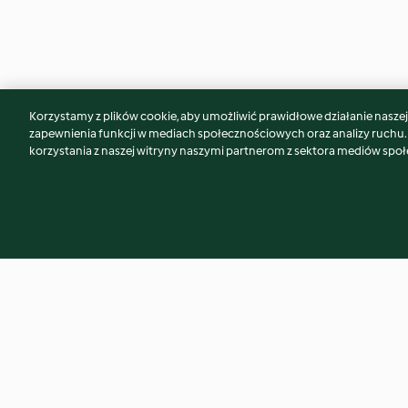
Korzystamy z plików cookie, aby umożliwić prawidłowe działanie naszej w
Może spodoba Ci się również...
zapewnienia funkcji w mediach społecznościowych oraz analizy ruchu
korzystania z naszej witryny naszymi partnerom z sektora mediów spo
Bombardino
Pizza z szynką i n