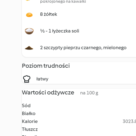
pokrojonego na kawałki
8 żółtek
½ - 1 łyżeczka soli
2 szczypty pieprzu czarnego, mielonego
Poziom trudności
łatwy
Wartości odżywcze
na 100 g
Sód
Białko
Kalorie
3023.8
Tłuszcz