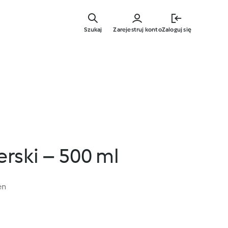
Przejdź
do
Szukaj
Zarejestruj konto
Zaloguj się
głównej
treści
rski – 500 ml
en