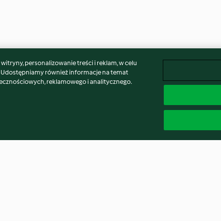
itryny, personalizowanie treści i reklam, w celu
. Udostępniamy również informacje na temat
łecznościowych, reklamowego i analitycznego.
ektarynkami
Sos beszamelowy (bez
Drożdżowe bułe