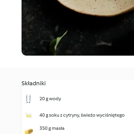
Składniki
20 g wody
40 g soku z cytryny, świeżo wyciśniętego
350 g masła