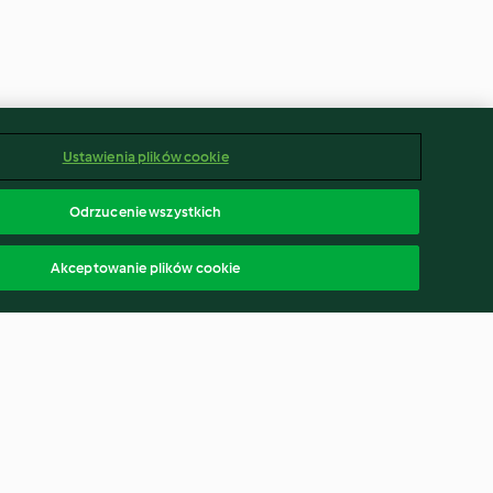
Ustawienia plików cookie
Odrzucenie wszystkich
Akceptowanie plików cookie
czki z
Owoce zapiekane pod