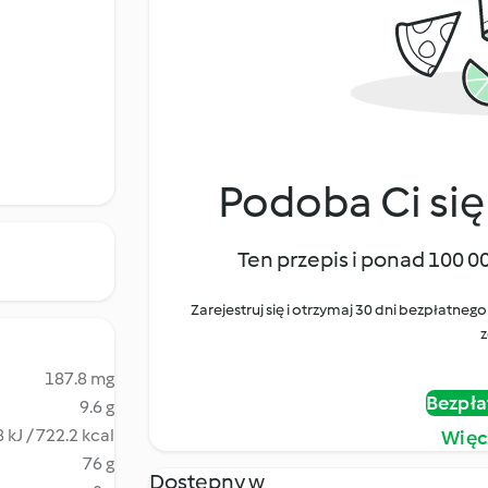
Podoba Ci się
Ten przepis i ponad 100 0
Zarejestruj się i otrzymaj 30 dni bezpłatn
z
187.8 mg
Bezpła
9.6 g
 kJ / 722.2 kcal
Więc
76 g
Dostępny w