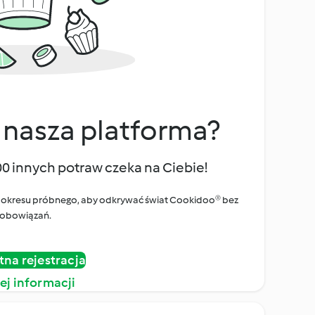
 nasza platforma?
00 innych potraw czeka na Ciebie!
ego okresu próbnego, aby odkrywać świat Cookidoo® bez
obowiązań.
tna rejestracja
ej informacji