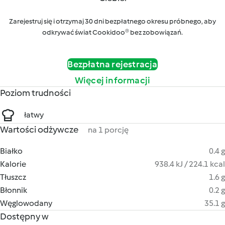
Zarejestruj się i otrzymaj 30 dni bezpłatnego okresu próbnego, aby
odkrywać świat Cookidoo® bez zobowiązań.
Bezpłatna rejestracja
Więcej informacji
Poziom trudności
łatwy
Wartości odżywcze
na 1 porcję
Białko
0.4 g
Kalorie
938.4 kJ / 224.1 kcal
Tłuszcz
1.6 g
Błonnik
0.2 g
Węglowodany
35.1 g
Dostępny w