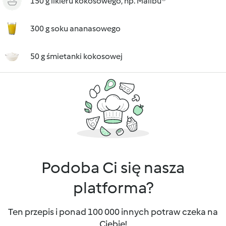
150 g likieru kokosowego, np. Malibu®
300 g soku ananasowego
50 g śmietanki kokosowej
Podoba Ci się nasza
platforma?
Ten przepis i ponad 100 000 innych potraw czeka na
Ciebie!