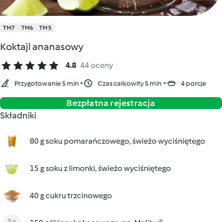
TM7
TM6
TM5
Koktajl ananasowy
4.8
44 oceny
Przygotowanie 5 min
Czas całkowity 5 min
4 porcje
Bezpłatna rejestracja
Składniki
80 g soku pomarańczowego, świeżo wyciśniętego
15 g soku z limonki, świeżo wyciśniętego
40 g cukru trzcinowego