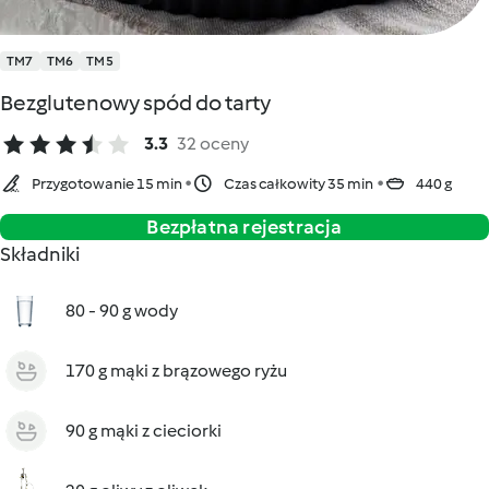
TM7
TM6
TM5
Bezglutenowy spód do tarty
3.3
32 oceny
Przygotowanie 15 min
Czas całkowity 35 min
440 g
Bezpłatna rejestracja
Składniki
80 - 90 g wody
170 g mąki z brązowego ryżu
90 g mąki z cieciorki