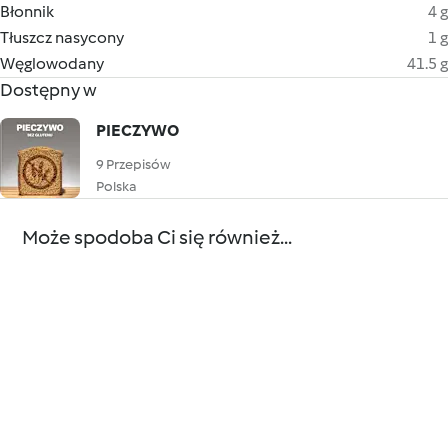
Błonnik
4 g
Tłuszcz nasycony
1 g
Węglowodany
41.5 g
Dostępny w
PIECZYWO
9 Przepisów
Polska
Może spodoba Ci się również...