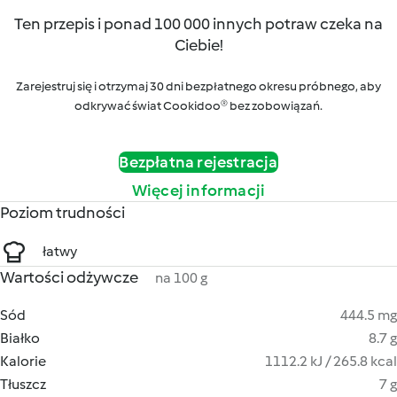
Ten przepis i ponad 100 000 innych potraw czeka na
Ciebie!
Zarejestruj się i otrzymaj 30 dni bezpłatnego okresu próbnego, aby
odkrywać świat Cookidoo® bez zobowiązań.
Bezpłatna rejestracja
Więcej informacji
Poziom trudności
łatwy
Wartości odżywcze
na 100 g
Sód
444.5 mg
Białko
8.7 g
Kalorie
1112.2 kJ / 265.8 kcal
Tłuszcz
7 g