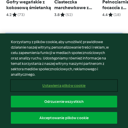
Gofry wegańskie z
Ciasteczka
Pełnoziarni
kokosową śmietanką
marchewkowe z
focaccia z
komosą ryżową
rozmaryne
4.2
(73)
3.8
(52)
4.4
(18)
Korzystamy z plików cookie, aby umożliwić prawidłowe
© Copyright 2026
działanie naszej witryny, personalizowanie treści i reklam, w
celu zapewnienia funkcji w mediach społecznościowych
Warunki korzystania
oraz analizy ruchu. Udostępniamy również informacje na
Polityka prywatności
temat korzystania z naszej witryny naszymi partnerom z
Disclaimer
sektora mediów społecznościowych, reklamowego i
analitycznego.
Znak wydawcy
Pliki cookie
Ustawienia plików cookie
Zgłoś treść
Odstąp od umowy
Odrzucenie wszystkich
Oświadczenie o dostępności
polski
Akceptowanie plików cookie