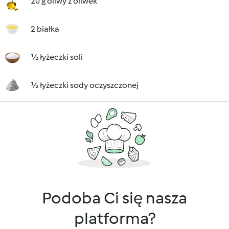
20 g oliwy z oliwek
2 białka
½ łyżeczki soli
½ łyżeczki sody oczyszczonej
Podoba Ci się nasza
platforma?