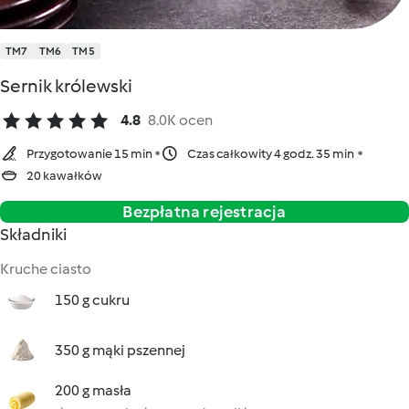
TM7
TM6
TM5
Sernik królewski
4.8
8.0K ocen
Przygotowanie 15 min
Czas całkowity 4 godz. 35 min
20 kawałków
Bezpłatna rejestracja
Składniki
Kruche ciasto
150 g cukru
350 g mąki pszennej
200 g masła