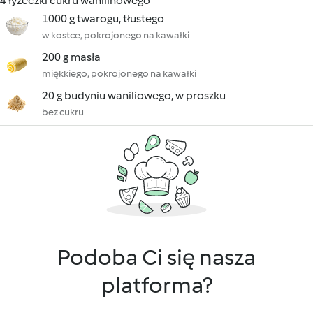
4 łyżeczki cukru wanilinowego
1000 g twarogu, tłustego
w kostce, pokrojonego na kawałki
200 g masła
miękkiego, pokrojonego na kawałki
20 g budyniu waniliowego, w proszku
bez cukru
Podoba Ci się nasza
platforma?