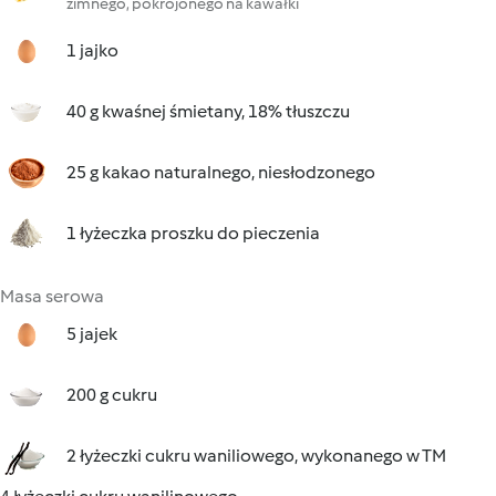
zimnego, pokrojonego na kawałki
1 jajko
40 g kwaśnej śmietany, 18% tłuszczu
25 g kakao naturalnego, niesłodzonego
1 łyżeczka proszku do pieczenia
Masa serowa
5 jajek
200 g cukru
2 łyżeczki cukru waniliowego, wykonanego w TM