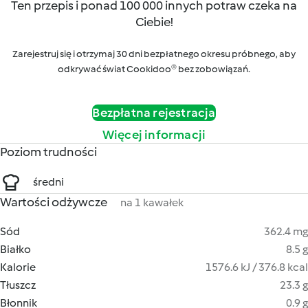
Ten przepis i ponad 100 000 innych potraw czeka na
Ciebie!
Zarejestruj się i otrzymaj 30 dni bezpłatnego okresu próbnego, aby
odkrywać świat Cookidoo® bez zobowiązań.
Bezpłatna rejestracja
Więcej informacji
Poziom trudności
średni
Wartości odżywcze
na 1 kawałek
Sód
362.4 mg
Białko
8.5 g
Kalorie
1576.6 kJ / 376.8 kcal
Tłuszcz
23.3 g
Błonnik
0.9 g