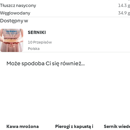
Tłuszcz nasycony
14.3 g
Węglowodany
34.9 g
Dostępny w
SERNIKI
10 Przepisów
Polska
Może spodoba Ci się również...
Kawa mrożona
Pierogi z kapustą i
Sernik wied