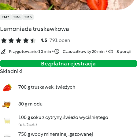
TM7
TM6
TM5
Lemoniada truskawkowa
4.5
791 ocen
Przygotowanie 10 min
Czas całkowity 20 min
8 porcji
Bezpłatna rejestracja
Składniki
700 g truskawek, świeżych
80 g miodu
100 g soku z cytryny, świeżo wyciśniętego
(ok. 2 szt.)
750 g wody mineralnej, gazowanej