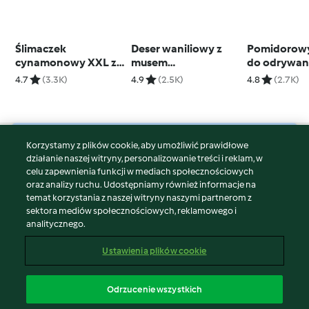
Ślimaczek
Deser waniliowy z
Pomidorowy
cynamonowy XXL z
musem
do odrywan
polewą z serka
truskawkowym
4.7
(3.3K)
4.9
(2.5K)
4.8
(2.7K)
kremowego
Korzystamy z plików cookie, aby umożliwić prawidłowe
© Copyright 2026
działanie naszej witryny, personalizowanie treści i reklam, w
celu zapewnienia funkcji w mediach społecznościowych
Warunki korzystania
oraz analizy ruchu. Udostępniamy również informacje na
Polityka prywatności
temat korzystania z naszej witryny naszymi partnerom z
Disclaimer
sektora mediów społecznościowych, reklamowego i
analitycznego.
Znak wydawcy
Pliki cookie
Ustawienia plików cookie
Zgłoś treść
Odstąp od umowy
Odrzucenie wszystkich
Oświadczenie o dostępności