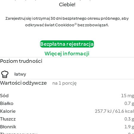
Ciebie!
Zarejestruj się i otrzymaj 30 dni bezpłatnego okresu próbnego, aby
odkrywać świat Cookidoo® bez zobowiązań.
Bezpłatna rejestracja
Więcej informacji
Poziom trudności
łatwy
Wartości odżywcze
na 1 porcję
Sód
15 mg
Białko
0.7 g
Kalorie
257.7 kJ / 61.6 kcal
Tłuszcz
0.3 g
Błonnik
1.9 g