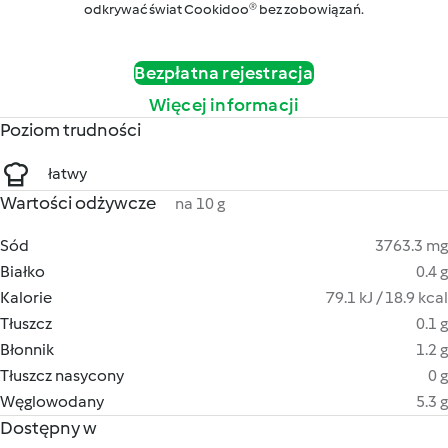
odkrywać świat Cookidoo® bez zobowiązań.
Bezpłatna rejestracja
Więcej informacji
Poziom trudności
łatwy
Wartości odżywcze
na 10 g
Sód
3763.3 mg
Białko
0.4 g
Kalorie
79.1 kJ / 18.9 kcal
Tłuszcz
0.1 g
Błonnik
1.2 g
Tłuszcz nasycony
0 g
Węglowodany
5.3 g
Dostępny w