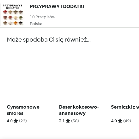
PRZYPRAWY I DODATKI
10 Przepisów
Polska
Może spodoba Ci się również...
Cynamonowe
Deser kokosowo-
Serniczki z 
smores
ananasowy
4.0
(22)
3.1
(38)
4.0
(49)