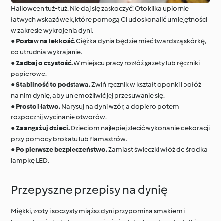
Halloween tuż-tuż. Nie daj się zaskoczyć! Oto kilka upiornie
łatwych wskazówek, które pomogą Ci udoskonalić umiejętności
w zakresie wykrojenia dyni.
●
Postaw na lekkość.
Ciężka dynia będzie mieć twardszą skórkę,
co utrudnia wykrajanie.
●
Zadbaj o czystość.
W miejscu pracy rozłóż gazety lub ręczniki
papierowe.
●
Stabilność to podstawa.
Zwiń ręcznik w kształt oponki i połóż
na nim dynię, aby uniemożliwić jej przesuwanie się.
●
Prosto i łatwo.
Narysuj na dyni wzór, a dopiero potem
rozpocznij wycinanie otworów.
●
Zaangażuj dzieci.
Dzieciom najlepiej zlecić wykonanie dekoracji
przy pomocy brokatu lub flamastrów.
●
Po pierwsze bezpieczeństwo.
Zamiast świeczki włóż do środka
lampkę LED.
Przepyszne przepisy na dynię
Miękki, złoty i soczysty miąższ dyni przypomina smakiem i