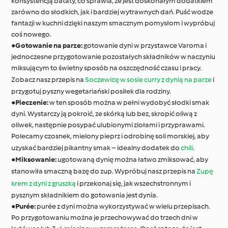
konsystencją bataty, co sprawia, że jest doskonałym dodatkiem
zarówno do słodkich, jak i bardziej wytrawnych dań. Puść wodze
fantazji w kuchni dzięki naszym smacznym pomysłom i wypróbuj
coś nowego.
●
Gotowanie na parze:
gotowanie dyni w przystawce Varoma i
jednoczesne przygotowanie pozostałych składników w naczyniu
miksującym to świetny sposób na oszczędność czasu i pracy.
Zobacz nasz przepis na
Soczewicę w sosie curry z dynią na parze
i
przygotuj pyszny wegetariański posiłek dla rodziny.
●
Pieczenie:
w ten sposób można w pełni wydobyć słodki smak
dyni. Wystarczy ją pokroić, ze skórką lub bez, skropić oliwą z
oliwek, następnie posypać ulubionymi ziołami i przyprawami.
Polecamy czosnek, mielony pieprz i odrobinę soli morskiej, aby
uzyskać bardziej pikantny smak – idealny dodatek do
chili
.
●
Miksowanie:
ugotowaną dynię można łatwo zmiksować, aby
stanowiła smaczną bazę do zup. Wypróbuj nasz przepis na
Zupę
krem z dyni z gruszką
i przekonaj się, jak wszechstronnym i
pysznym składnikiem do gotowania jest dynia.
●
Purée:
purée z dyni można wykorzystywać w wielu przepisach.
Po przygotowaniu można je przechowywać do trzech dni w