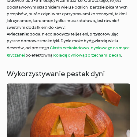
lodówce lub 3-6 miesięcy w zamrażarce. Oprócz tego, że jest
podstawowym składnikiem wielu słodkich i bardziej pikantnych
przepisów, purée z dyni wraz z przyprawami korzennymi, takimi
jak cynamon, kardamon i gałka muszkatołowa, jest również
świetnym dodatkiem do kawy!
●
Pieczenie:
dodaj nieco słodyczy tej jesieni, przygotowując
pyszne domowe smakołyki. Dynia może być gwiazdą wielu
deserów, od prostego
Ciasta czekoladowo-dyniowego na mące
gryczanej
po efektowną
Roladę dyniową z orzechami pecan
.
Wykorzystywanie pestek dyni