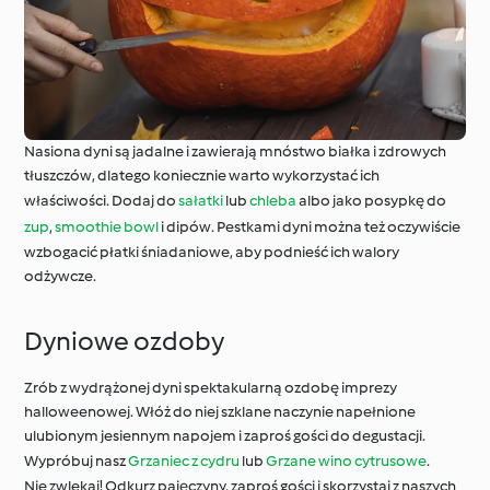
Nasiona dyni są jadalne i zawierają mnóstwo białka i zdrowych
tłuszczów, dlatego koniecznie warto wykorzystać ich
właściwości. Dodaj do
sałatki
lub
chleba
albo jako posypkę do
zup
,
smoothie bowl
i dipów. Pestkami dyni można też oczywiście
wzbogacić płatki śniadaniowe, aby podnieść ich walory
odżywcze.
Dyniowe ozdoby
Zrób z wydrążonej dyni spektakularną ozdobę imprezy
halloweenowej. Włóż do niej szklane naczynie napełnione
ulubionym jesiennym napojem i zaproś gości do degustacji.
Wypróbuj nasz
Grzaniec z cydru
lub
Grzane wino cytrusowe
.
Nie zwlekaj! Odkurz pajęczyny, zaproś gości i skorzystaj z naszych