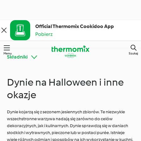
Official Thermomix Cookidoo App
Pobierz
Menu
Szukaj
Składniki
Dynie na Halloween i inne
Poznaj platformę
Thermomix® - porady i
Cookidoo®
wskazówki
okazje
Dynie kojarzą się z sezonem jesiennych zbiorów. Te niezwykle
Składniki
Codzienne gotowanie
wszechstronne warzywa nadają się zarówno do celów
dekoracyjnych, jak i kulinarnych. Dynie sprawdzą się w daniach
słodkich i wytrawnych, pieczone lub w postaci purée. Istnieje
Diety i trendy
Specjalne okazje i
wiele różnych odmian i sposobów na ich wykorzystanie w kuchni.
kulinarne
pory roku