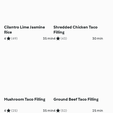
Cilantro Lime Jasmine
Shredded Chicken Taco
Rice
Filling
4
(49)
35 min
4
(43)
30 min
Mushroom Taco Filling
Ground Beef Taco Filling
4
(25)
35 min
4
(52)
25 min