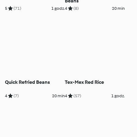
Beans
5
(71)
1 godz.
4
(8)
20 min
Quick Refried Beans
Tex-Mex Red Rice
4
(7)
20 min
4
(57)
1 godz.