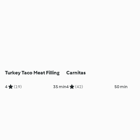
Turkey Taco Meat Filling
Carnitas
4
(19)
35 min
4
(42)
50 min