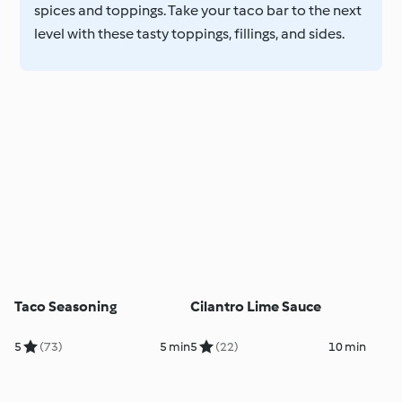
spices and toppings. Take your taco bar to the next
level with these tasty toppings, fillings, and sides.
Taco Seasoning
Cilantro Lime Sauce
5
(73)
5 min
5
(22)
10 min