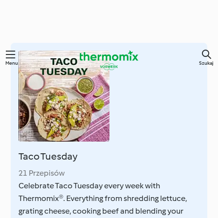
Przejdź
Menu
Szukaj
do
głównej
treści
Taco Tuesday
21 Przepisów
Celebrate Taco Tuesday every week with
Thermomix®. Everything from shredding lettuce,
grating cheese, cooking beef and blending your