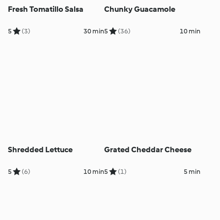
Fresh Tomatillo Salsa
Chunky Guacamole
5
(3)
30 min
5
(36)
10 min
Shredded Lettuce
Grated Cheddar Cheese
5
(6)
10 min
5
(1)
5 min