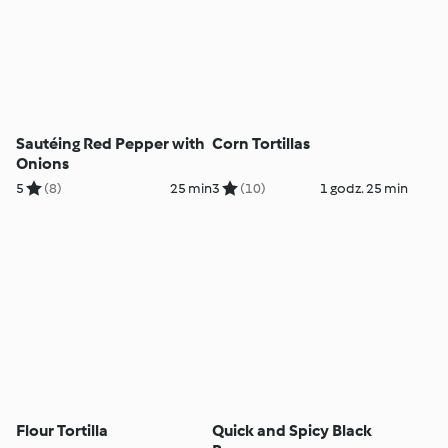
Sautéing Red Pepper with
Corn Tortillas
Onions
5
(8)
25 min
3
(10)
1 godz. 25 min
Flour Tortilla
Quick and Spicy Black