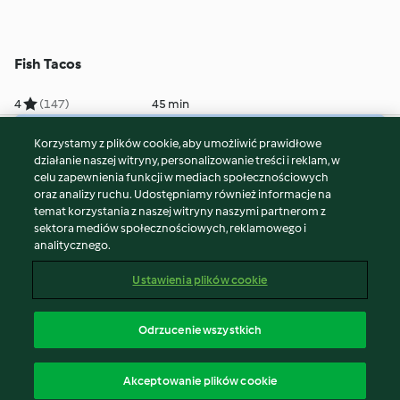
Fish Tacos
4
(147)
45 min
Korzystamy z plików cookie, aby umożliwić prawidłowe
© Copyright 2026
działanie naszej witryny, personalizowanie treści i reklam, w
celu zapewnienia funkcji w mediach społecznościowych
Warunki korzystania
oraz analizy ruchu. Udostępniamy również informacje na
Polityka prywatności
temat korzystania z naszej witryny naszymi partnerom z
Disclaimer
sektora mediów społecznościowych, reklamowego i
analitycznego.
Znak wydawcy
Pliki cookie
Ustawienia plików cookie
Zgłoś treść
Odstąp od umowy
Odrzucenie wszystkich
Oświadczenie o dostępności
polski
Akceptowanie plików cookie