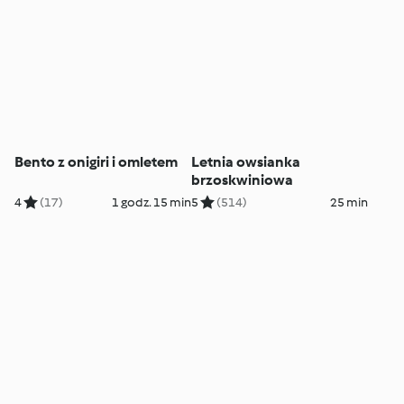
Bento z onigiri i omletem
Letnia owsianka
brzoskwiniowa
4
(17)
1 godz. 15 min
5
(514)
25 min