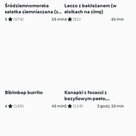
Śródziemnomorska
Leczo z bakłażanem (w
sałatka ziemniaczana (z
słoikach na zimę)
osłoną noża miksującego
5
(574)
55 min
4
(51)
45 min
2.0)
Bibimbap burrito
Kanapki z focacci z
bazyliowym pesto,
mozzarellą i pomidorem
4
(159)
45 min
5
(119)
3 godz. 20 min