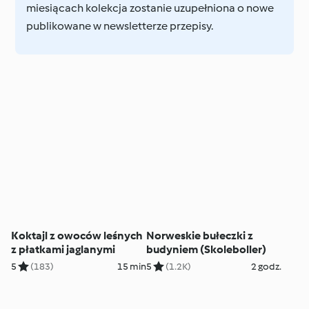
miesiącach kolekcja zostanie uzupełniona o nowe
publikowane w newsletterze przepisy.
Koktajl z owoców leśnych
Norweskie bułeczki z
z płatkami jaglanymi
budyniem (Skoleboller)
5
(183)
15 min
5
(1.2K)
2 godz.