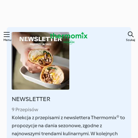
Przejdź
Menu
Szukaj
do
głównej
treści
NEWSLETTER
9 Przepisów
Kolekcja z przepisami z newslettera Thermomix® to
propozycje na dania sezonowe, zgodne z
najnowszymi trendami kulinarnymi. W kolejnych