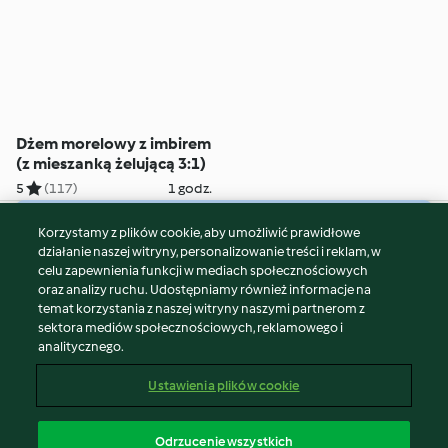
Dżem morelowy z imbirem
(z mieszanką żelującą 3:1)
5
(117)
1 godz.
Korzystamy z plików cookie, aby umożliwić prawidłowe
© Copyright 2026
działanie naszej witryny, personalizowanie treści i reklam, w
celu zapewnienia funkcji w mediach społecznościowych
Warunki korzystania
oraz analizy ruchu. Udostępniamy również informacje na
Polityka prywatności
temat korzystania z naszej witryny naszymi partnerom z
Disclaimer
sektora mediów społecznościowych, reklamowego i
analitycznego.
Znak wydawcy
Pliki cookie
Ustawienia plików cookie
Zgłoś treść
Odstąp od umowy
Odrzucenie wszystkich