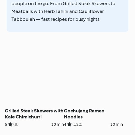
people on the go. From Grilled Steak Skewers to
Meatballs with Herb Tahini and Cauliflower
Tabbouleh — fast recipes for busy nights.
Grilled Steak Skewers with
Gochujang Ramen
Kale Chimichurri
Noodles
5
(8)
30 min
4
(122)
30 min