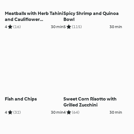
Meatballs with Herb Tahini
Spicy Shrimp and Quinoa
and Cauliflower
Bowl
Tabbouleh
4
(16)
30 min
5
(115)
30 min
Fish and Chips
Sweet Corn Risotto with
Grilled Zucchini
4
(32)
30 min
4
(64)
30 min