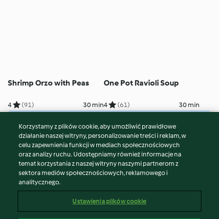
Shrimp Orzo with Peas
One Pot Ravioli Soup
4
(91)
30 min
4
(61)
30 min
Korzystamy z plików cookie, aby umożliwić prawidłowe
© Copyright 2026
działanie naszej witryny, personalizowanie treści i reklam, w
celu zapewnienia funkcji w mediach społecznościowych
Warunki korzystania
oraz analizy ruchu. Udostępniamy również informacje na
Polityka prywatności
temat korzystania z naszej witryny naszymi partnerom z
Disclaimer
sektora mediów społecznościowych, reklamowego i
analitycznego.
Znak wydawcy
Pliki cookie
Ustawienia plików cookie
Zgłoś treść