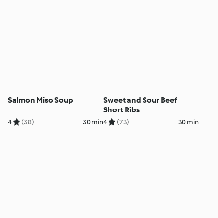
Salmon Miso Soup
Sweet and Sour Beef
Short Ribs
4
(38)
30 min
4
(73)
30 min