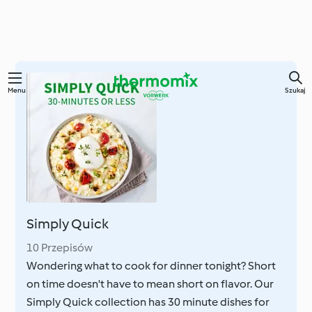
Przejdź
Menu
Szukaj
do
głównej
treści
Simply Quick
10 Przepisów
Wondering what to cook for dinner tonight? Short
on time doesn't have to mean short on flavor. Our
Simply Quick collection has 30 minute dishes for