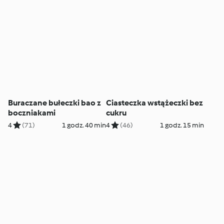
Buraczane bułeczki bao z
Ciasteczka wstążeczki bez
boczniakami
cukru
4
(71)
1 godz. 40 min
4
(46)
1 godz. 15 min