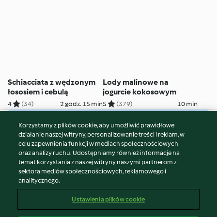
Schiacciata z wędzonym
Lody malinowe na
łososiem i cebulą
jogurcie kokosowym
4
(34)
2 godz. 15 min
5
(379)
10 min
Korzystamy z plików cookie, aby umożliwić prawidłowe
© Copyright 2026
działanie naszej witryny, personalizowanie treści i reklam, w
celu zapewnienia funkcji w mediach społecznościowych
Warunki korzystania
oraz analizy ruchu. Udostępniamy również informacje na
Polityka prywatności
temat korzystania z naszej witryny naszymi partnerom z
Disclaimer
sektora mediów społecznościowych, reklamowego i
analitycznego.
Znak wydawcy
Pliki cookie
Ustawienia plików cookie
Zgłoś treść