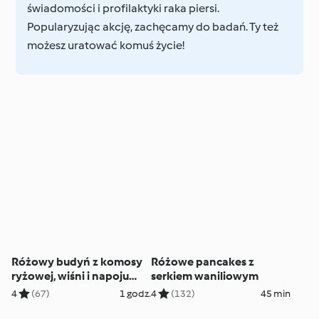
świadomości i profilaktyki raka piersi.
Popularyzując akcję, zachęcamy do badań. Ty też
możesz uratować komuś życie!
Różowy budyń z komosy
Różowe pancakes z
ryżowej, wiśni i napoju
serkiem waniliowym
migdałowego
4
(67)
1 godz.
4
(132)
45 min