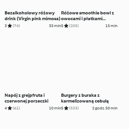
Bezalkoholowy różowy
Różowe smoothie bowl z
drink (Virgin pink mimosa)
owocami i płatkami
owsianymi
3
(74)
35 min
5
(205)
15 min
Napój z grejpfruta i
Burgery z buraka z
czerwonej porzeczki
karmelizowaną cebulą
4
(61)
10 min
5
(533)
2 godz. 50 min