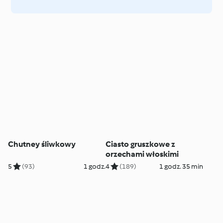
Chutney śliwkowy
Ciasto gruszkowe z
orzechami włoskimi
5
(93)
1 godz.
4
(189)
1 godz. 35 min