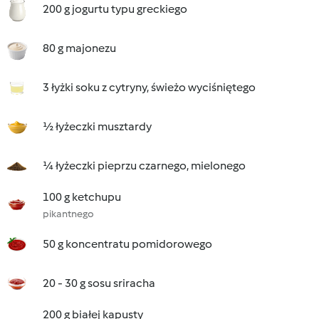
200 g jogurtu typu greckiego
80 g majonezu
3 łyżki soku z cytryny, świeżo wyciśniętego
½ łyżeczki musztardy
¼ łyżeczki pieprzu czarnego, mielonego
100 g ketchupu
pikantnego
50 g koncentratu pomidorowego
20 - 30 g sosu sriracha
200 g białej kapusty