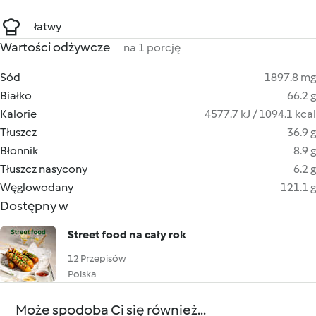
łatwy
Wartości odżywcze
na 1 porcję
Sód
1897.8 mg
Białko
66.2 g
Kalorie
4577.7 kJ / 1094.1 kcal
Tłuszcz
36.9 g
Błonnik
8.9 g
Tłuszcz nasycony
6.2 g
Węglowodany
121.1 g
Dostępny w
Street food na cały rok
12 Przepisów
Polska
Może spodoba Ci się również...