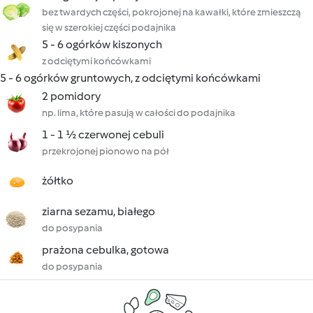
bez twardych części, pokrojonej na kawałki, które zmieszczą
się w szerokiej części podajnika
5 - 6 ogórków kiszonych
z odciętymi końcówkami
5 - 6 ogórków gruntowych, z odciętymi końcówkami
2 pomidory
np. lima, które pasują w całości do podajnika
1 - 1 ½ czerwonej cebuli
przekrojonej pionowo na pół
żółtko
ziarna sezamu, białego
do posypania
prażona cebulka, gotowa
do posypania