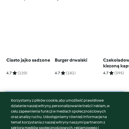
Ciasto jajko sadzone
Burger drwalski
Czekoladowe
kiszoną kap
4.7
(120)
4.7
(181)
4.7
(395)
Korzystamy z plików cookie, aby umożliwić prawidłowe
© Copyright 2026
działanie naszej witryny, personalizowanie treści i reklam, w
celu zapewnienia funkcji w mediach społecznościowych
Warunki korzystania
oraz analizy ruchu. Udostępniamy również informacje na
Polityka prywatności
temat korzystania z naszej witryny naszymi partnerom z
Disclaimer
sektora mediów społecznościowych, reklamowego i