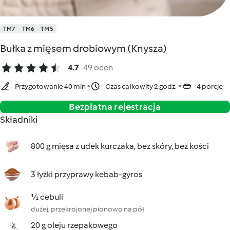
TM7
TM6
TM5
Bułka z mięsem drobiowym (Knysza)
4.7
49 ocen
Przygotowanie 40 min
Czas całkowity 2 godz.
4 porcje
Bezpłatna rejestracja
Składniki
800 g mięsa z udek kurczaka, bez skóry, bez kości
3 łyżki przyprawy kebab-gyros
½ cebuli
dużej, przekrojonej pionowo na pół
20 g oleju rzepakowego