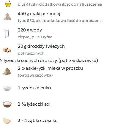
plus 4 łyżki i dodatkowa ilość do natłuszczenia
450 g mąki pszennej
typu 550, plus dodatkowa ilość do oprószenia
220 g wody
ciepłej, plus 1 łyżka
20 g drożdży świeżych
pokruszonych
2 łyżeczki suchych drożdży, (patrz wskazówka)
2 płaskie łyżki mleka w proszku
(patrz wskazówka)
1 łyżeczka cukru
1 ½ łyżeczki soli
3 - 4 ząbki czosnku