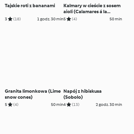
Tajskie roti z bananami
Kalmary w cieście z sosem
aioli (Calamares á la
romana)
3
(18)
1 godz. 30 min
5
(4)
50 min
Granita limonkowa (Lime
Napój z hibiskusa
snow cones)
(Sobolo)
5
(4)
50 min
4
(13)
2 godz. 30 min