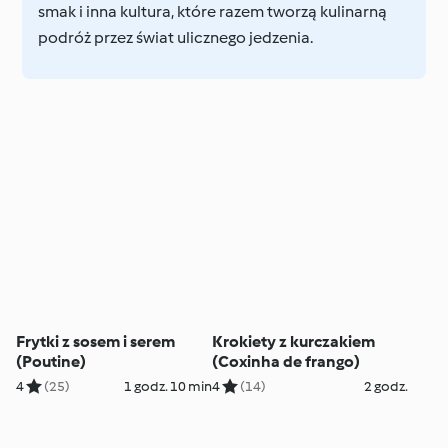
smak i inna kultura, które razem tworzą kulinarną
podróż przez świat ulicznego jedzenia.
Frytki z sosem i serem
Krokiety z kurczakiem
(Poutine)
(Coxinha de frango)
4
(25)
1 godz. 10 min
4
(14)
2 godz.