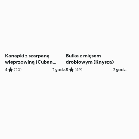
Kanapki z szarpaną
Bułka z mięsem
wieprzowiną (Cuban
drobiowym (Knysza)
sandwich)
4
(20)
2 godz.
5
(49)
2 godz.