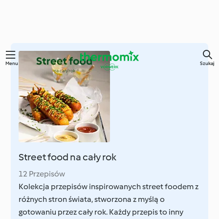
Przejdź
Menu
Szukaj
do
głównej
treści
Street food na cały rok
12 Przepisów
Kolekcja przepisów inspirowanych street foodem z
różnych stron świata, stworzona z myślą o
gotowaniu przez cały rok. Każdy przepis to inny