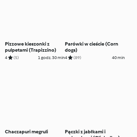
Pizzowe kieszonki z
Parówki w cieście (Corn
pulpetami (Trapizzino)
dogs)
4
(5)
1 godz. 30 min
4
(89)
40 min
Chaczapuri megruli
Pączki z jabłkami i