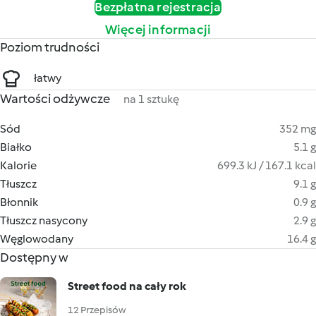
Bezpłatna rejestracja
Więcej informacji
Poziom trudności
łatwy
Wartości odżywcze
na 1 sztukę
Sód
352 mg
Białko
5.1 g
Kalorie
699.3 kJ / 167.1 kcal
Tłuszcz
9.1 g
Błonnik
0.9 g
Tłuszcz nasycony
2.9 g
Węglowodany
16.4 g
Dostępny w
Street food na cały rok
12 Przepisów