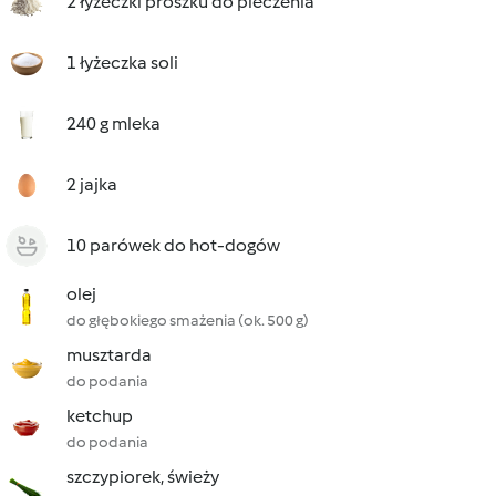
2 łyżeczki proszku do pieczenia
1 łyżeczka soli
240 g mleka
2 jajka
10 parówek do hot-dogów
olej
do głębokiego smażenia (ok. 500 g)
musztarda
do podania
ketchup
do podania
szczypiorek, świeży