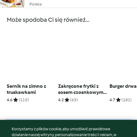
Polska
Może spodoba Ci się również...
Sernik na zimno z
Zakręcone frytki z
Burger drwa
truskawkami
sosem czosnkowym
(TM6, TM7)
4.6
(115)
4.2
(63)
4.7
(181)
Korzystamy z plików cookie, aby umożliwić prawidłowe
© Copyright 2026
działanie naszej witryny, personalizowanie treści i reklam, w