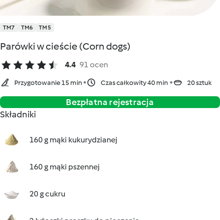
TM7
TM6
TM5
Parówki w cieście (Corn dogs)
4.4
91 ocen
Przygotowanie 15 min
Czas całkowity 40 min
20 sztuk
Bezpłatna rejestracja
Składniki
160 g mąki kukurydzianej
160 g mąki pszennej
20 g cukru