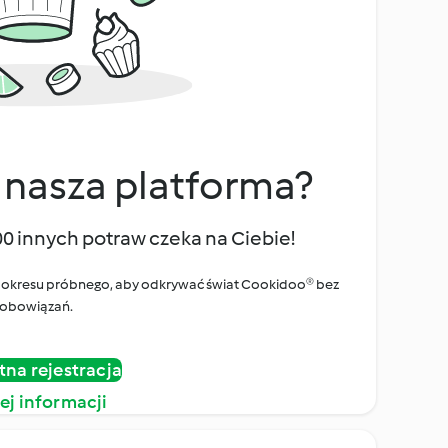
 nasza platforma?
00 innych potraw czeka na Ciebie!
ego okresu próbnego, aby odkrywać świat Cookidoo® bez
obowiązań.
tna rejestracja
ej informacji