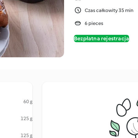
Czas całkowity 35 min
6 pieces
Bezpłatna rejestracja
60 g
125 g
125 g