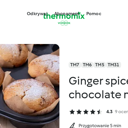
Odkrywaj
Abonament
Pomoc
TM7
TM6
TM5
TM31
Ginger spic
chocolate 
4.3
9 oce
Przygotowanie 5 min