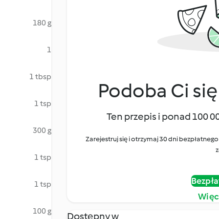
180 g
1
1 tbsp
Podoba Ci się
1 tsp
Ten przepis i ponad 100 0
300 g
Zarejestruj się i otrzymaj 30 dni bezpłatn
z
1 tsp
Bezpła
1 tsp
Więc
100 g
Dostępny w