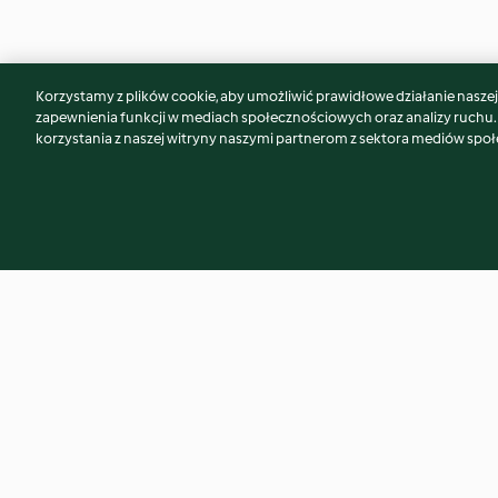
Korzystamy z plików cookie, aby umożliwić prawidłowe działanie naszej w
Może spodoba Ci się również...
zapewnienia funkcji w mediach społecznościowych oraz analizy ruchu
korzystania z naszej witryny naszymi partnerom z sektora mediów spo
Chocolate and peanut protein
Burger pickles (T
bombs
Cutter)
3.8
(8)
5.0
(10)