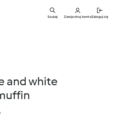
Przejdź
do
Szukaj
Zarejestruj konto
Zaloguj się
głównej
treści
e and white
muffin
n