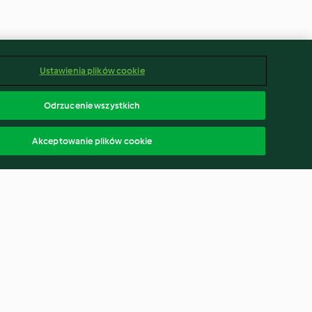
Ustawienia plików cookie
Odrzucenie wszystkich
Akceptowanie plików cookie
ot (Thermomix®
Chocolate and chilli tart
odes)
4.7
(9)