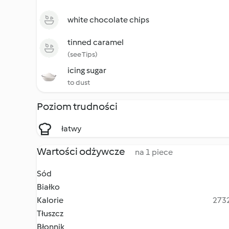
white chocolate chips
tinned caramel
(see Tips)
icing sugar
to dust
Poziom trudności
łatwy
Wartości odżywcze
na 1 piece
Sód
Białko
Kalorie
2732
Tłuszcz
Błonnik