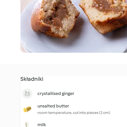
Składniki
crystallised ginger
unsalted butter
room temperature, cut into pieces (2 cm)
milk