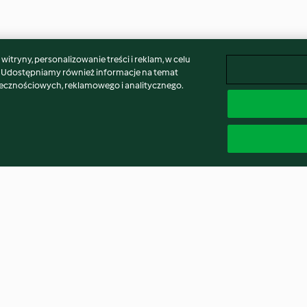
itryny, personalizowanie treści i reklam, w celu
. Udostępniamy również informacje na temat
łecznościowych, reklamowego i analitycznego.
hermomix®
Pickled beetroot (Thermomix®
Pickled beetro
Cutter)
Cutter, using m
4.7
(13)
4.8
(9)