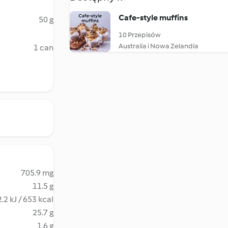
Cafe-style muffins
50 g
10 Przepisów
Australia i Nowa Zelandia
1 can
705.9 mg
11.5 g
.2 kJ / 653 kcal
25.7 g
1.6 g