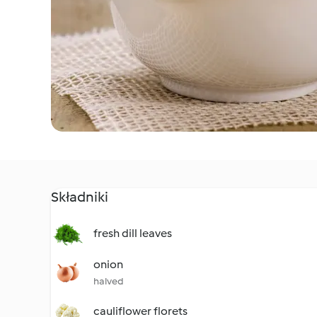
Składniki
fresh dill leaves
onion
halved
cauliflower florets