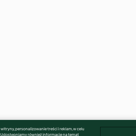
itryny, personalizowanie treści i reklam, w celu
. Udostępniamy również informacje na temat