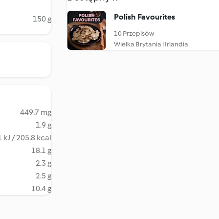
Polish Favourites
150 g
10 Przepisów
Wielka Brytania i Irlandia
449.7 mg
1.9 g
 kJ / 205.8 kcal
18.1 g
2.3 g
2.5 g
10.4 g