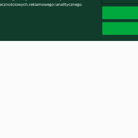
łecznościowych, reklamowego i analitycznego.
rs
Baked Pork Loin with Creamy
Maple-glazed C
Mushroom Sauce and Rice
3.8
(13)
4.8
(62)