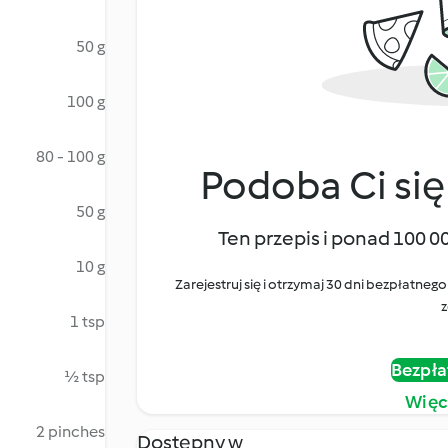
50 g
100 g
80 - 100 g
Podoba Ci się
50 g
Ten przepis i ponad 100 0
10 g
Zarejestruj się i otrzymaj 30 dni bezpłatn
z
1 tsp
Bezpła
½ tsp
Więc
2 pinches
Dostępny w