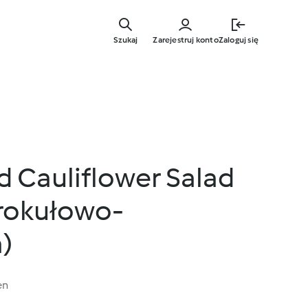
Przejdź
do
Szukaj
Zarejestruj konto
Zaloguj się
głównej
treści
d Cauliflower Salad
rokułowo-
)
en