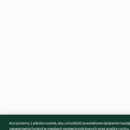
Korzystamy z plików cookie, aby umożliwić prawidłowe działanie naszej w
Może spodoba Ci się również...
zapewnienia funkcji w mediach społecznościowych oraz analizy ruchu