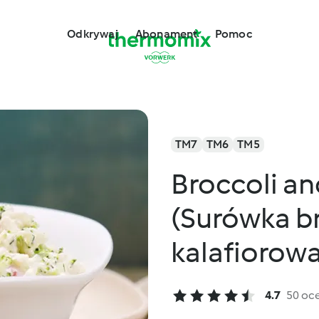
Odkrywaj
Abonament
Pomoc
TM7
TM6
TM5
Broccoli an
(Surówka b
kalafiorowa
4.7
50 oc