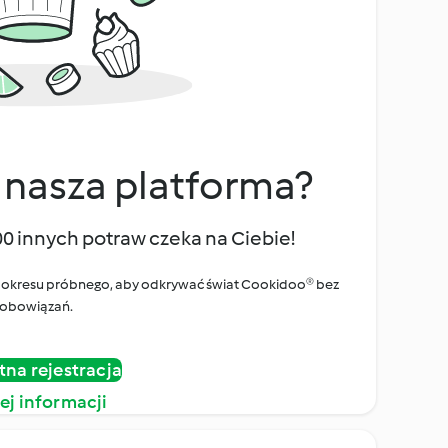
 nasza platforma?
00 innych potraw czeka na Ciebie!
ego okresu próbnego, aby odkrywać świat Cookidoo® bez
obowiązań.
tna rejestracja
ej informacji