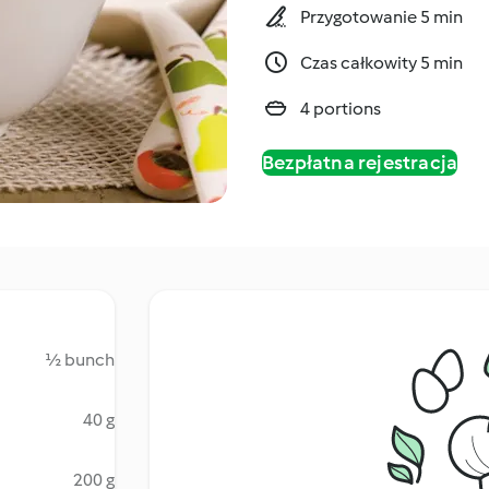
Przygotowanie 5 min
Czas całkowity 5 min
4 portions
Bezpłatna rejestracja
½ bunch
40 g
200 g