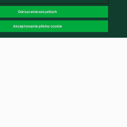
Odrzucenie wszystkich
Akceptowanie plików cookie
arrots
Grated Carrot Salad
4.9
(13)