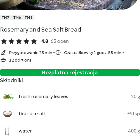
TM7
TM6
TM5
Rosemary and Sea Salt Bread
4.8
65 ocen
Przygotowanie 25 min
Czas całkowity 1 godz. 55 min
12 portions
Bezpłatna rejestracja
Składniki
fresh rosemary leaves
20 g
fine sea salt
1 ½ tsp
water
400 g