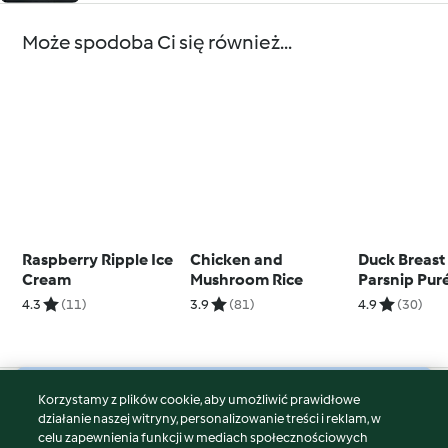
Może spodoba Ci się również...
Raspberry Ripple Ice
Chicken and
Duck Breast
Cream
Mushroom Rice
Parsnip Pur
Red Wine R
4.3
(11)
3.9
(81)
4.9
(30)
Korzystamy z plików cookie, aby umożliwić prawidłowe
© Copyright 2026
działanie naszej witryny, personalizowanie treści i reklam, w
celu zapewnienia funkcji w mediach społecznościowych
Warunki korzystania