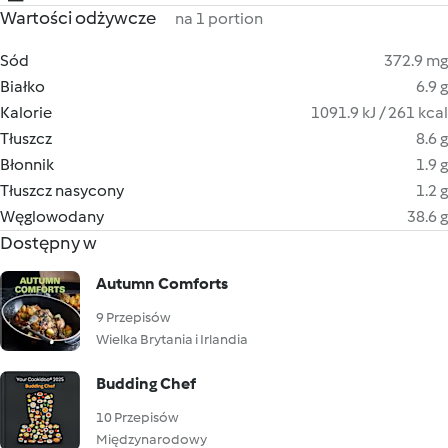
Wartości odżywcze
na 1 portion
Sód
372.9 mg
Białko
6.9 g
Kalorie
1091.9 kJ / 261 kcal
Tłuszcz
8.6 g
Błonnik
1.9 g
Tłuszcz nasycony
1.2 g
Węglowodany
38.6 g
Dostępny w
Autumn Comforts
9 Przepisów
Wielka Brytania i Irlandia
Budding Chef
10 Przepisów
Międzynarodowy