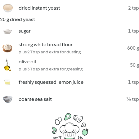
dried instant yeast
2 tsp
20 g dried yeast
sugar
1 tsp
strong white bread flour
600 g
plus 2 Tbsp and extra for dusting
olive oil
50 g
plus 3 Tbsp and extra for greasing
freshly squeezed lemon juice
1 tsp
coarse sea salt
½ tsp