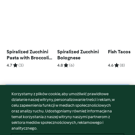
Spiralized Zucchini
Spiralized Zucchini
Fish Tacos
Pasta with Broccoli
Bolognese
Pesto
4.7
(3)
4.8
(6)
4.6
(8)
Korzystamy z plików cookie, aby umożliwić prawidłowe
© Copyright 2026
działanie naszej witryny, personalizowanie treści i reklam, w
celu zapewnienia funkcji w mediach społecznościowych
Warunki korzystania
oraz analizy ruchu. Udostępniamy również informacje na
Polityka prywatności
temat korzystania z naszej witryny naszymi partnerom z
Disclaimer
sektora mediów społecznościowych, reklamowego i
analitycznego.
Znak wydawcy