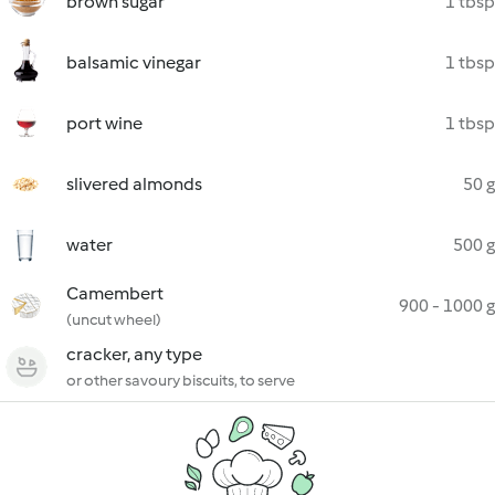
brown sugar
1 tbsp
balsamic vinegar
1 tbsp
port wine
1 tbsp
slivered almonds
50 g
water
500 g
Camembert
900 - 1000 g
(uncut wheel)
cracker, any type
or other savoury biscuits, to serve