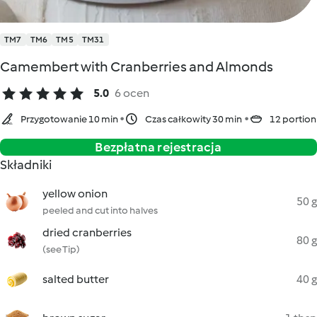
TM7
TM6
TM5
TM31
Camembert with Cranberries and Almonds
5.0
6 ocen
Przygotowanie 10 min
Czas całkowity 30 min
12 portion
Bezpłatna rejestracja
Składniki
yellow onion
50 g
peeled and cut into halves
dried cranberries
80 g
(see Tip)
salted butter
40 g