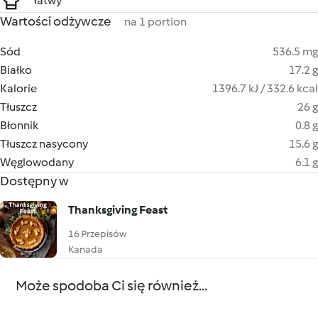
łatwy
Wartości odżywcze
na 1 portion
Sód
536.5 mg
Białko
17.2 g
Kalorie
1396.7 kJ / 332.6 kcal
Tłuszcz
26 g
Błonnik
0.8 g
Tłuszcz nasycony
15.6 g
Węglowodany
6.1 g
Dostępny w
Thanksgiving Feast
16 Przepisów
Kanada
Może spodoba Ci się również...