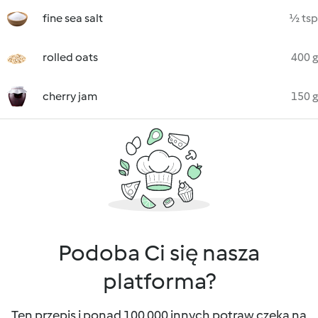
fine sea salt
½ tsp
rolled oats
400 g
cherry jam
150 g
Podoba Ci się nasza
platforma?
Ten przepis i ponad 100 000 innych potraw czeka na