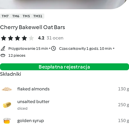
TM7
TM6
TM5
TM31
Cherry Bakewell Oat Bars
4.2
31 ocen
Przygotowanie 15 min
Czas całkowity 1 godz. 10 min
12 pieces
Bezpłatna rejestracja
Składniki
flaked almonds
130 g
unsalted butter
250 g
diced
golden syrup
150 g