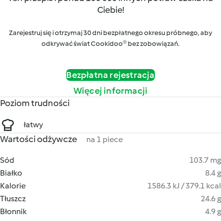
Ciebie!
Zarejestruj się i otrzymaj 30 dni bezpłatnego okresu próbnego, aby
odkrywać świat Cookidoo® bez zobowiązań.
Bezpłatna rejestracja
Więcej informacji
Poziom trudności
łatwy
Wartości odżywcze
na 1 piece
Sód
103.7 mg
Białko
8.4 g
Kalorie
1586.3 kJ / 379.1 kcal
Tłuszcz
24.6 g
Błonnik
4.9 g