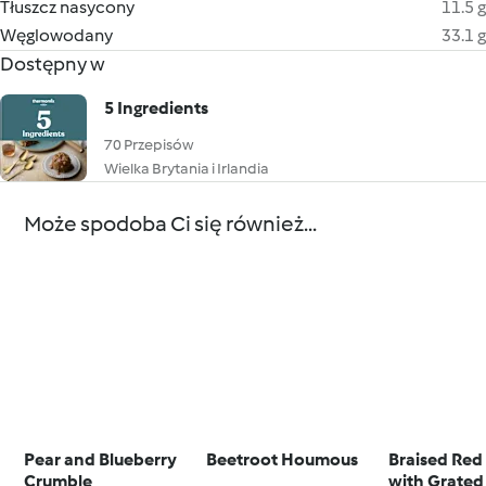
Tłuszcz nasycony
11.5 g
Węglowodany
33.1 g
Dostępny w
5 Ingredients
70 Przepisów
Wielka Brytania i Irlandia
Może spodoba Ci się również...
Pear and Blueberry
Beetroot Houmous
Braised Re
Crumble
with Grated