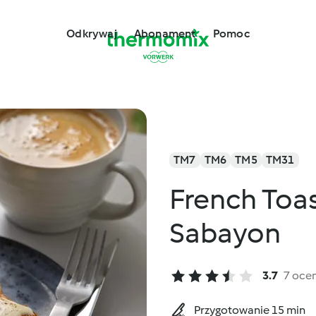
Odkrywaj
Abonament
Pomoc
TM7
TM6
TM5
TM31
French Toas
Sabayon
3.7
7 oce
Przygotowanie 15 min