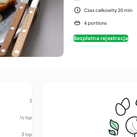
Czas całkowity 20 min
4 portions
Bezpłatna rejestracja
3
½ tsp
3 tsp