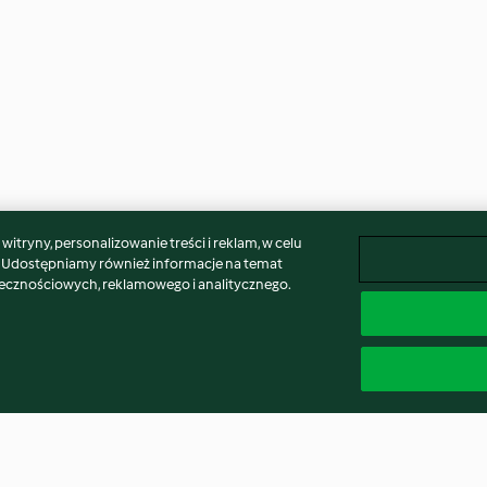
itryny, personalizowanie treści i reklam, w celu
. Udostępniamy również informacje na temat
łecznościowych, reklamowego i analitycznego.