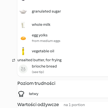
granulated sugar
whole milk
egg yolks
from medium eggs
vegetable oil
unsalted butter, for frying
brioche bread
(see tip)
Poziom trudności
łatwy
Wartości odżywcze
na 1 portion