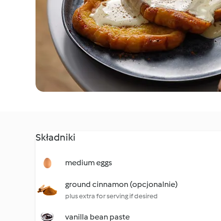
Składniki
medium eggs
ground cinnamon (opcjonalnie)
plus extra for serving if desired
vanilla bean paste