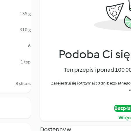
135 g
310 g
6
Podoba Ci się
1 tsp
Ten przepis i ponad 100 0
8 slices
Zarejestruj się i otrzymaj 30 dni bezpłatn
z
Bezpła
Więc
Dostępny w