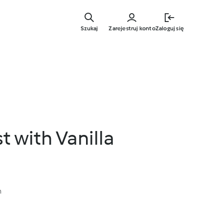
Przejdź
do
Szukaj
Zarejestruj konto
Zaloguj się
głównej
treści
t with Vanilla
n