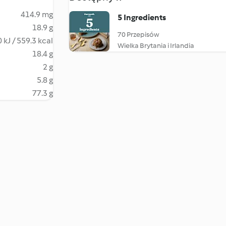
414.9 mg
5 Ingredients
18.9 g
70 Przepisów
 kJ / 559.3 kcal
Wielka Brytania i Irlandia
18.4 g
2 g
5.8 g
77.3 g