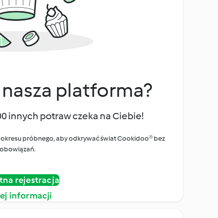
 nasza platforma?
00 innych potraw czeka na Ciebie!
ego okresu próbnego, aby odkrywać świat Cookidoo® bez
obowiązań.
tna rejestracja
ej informacji