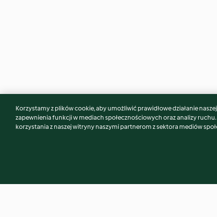
Korzystamy z plików cookie, aby umożliwić prawidłowe działanie naszej w
Może spodoba Ci się również...
zapewnienia funkcji w mediach społecznościowych oraz analizy ruchu
korzystania z naszej witryny naszymi partnerom z sektora mediów spo