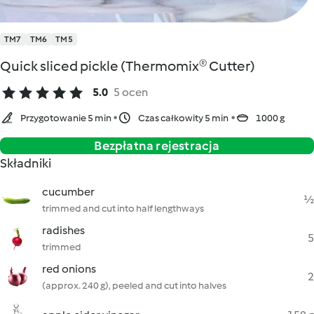
TM7
TM6
TM5
Quick sliced pickle (Thermomix® Cutter)
5.0
5 ocen
Przygotowanie 5 min
Czas całkowity 5 min
1000 g
Bezpłatna rejestracja
Składniki
cucumber
½
trimmed and cut into half lengthways
radishes
5
trimmed
red onions
2
(approx. 240 g), peeled and cut into halves