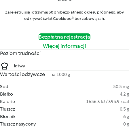
Zarejestruj się i otrzymaj 30 dni bezpłatnego okresu próbnego, aby
odkrywać świat Cookidoo® bez zobowiązań.
Bezpłatna rejestracja
Więcej informacji
Poziom trudności
łatwy
Wartości odżywcze
na 1000 g
Sód
50.5 mg
Białko
4.2 g
Kalorie
1656.3 kJ / 395.9 kcal
Tłuszcz
0.5 g
Błonnik
6 g
Tłuszcz nasycony
0 g