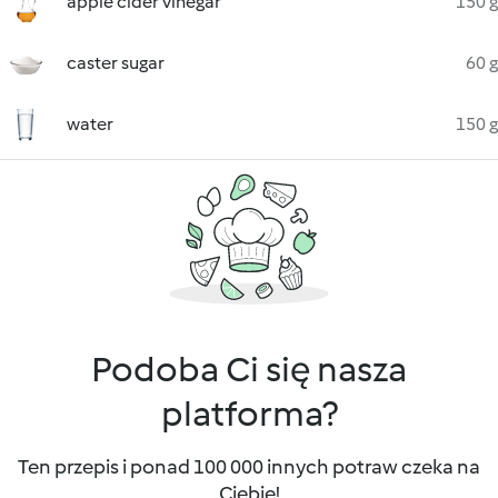
apple cider vinegar
150 g
caster sugar
60 g
water
150 g
Podoba Ci się nasza
platforma?
Ten przepis i ponad 100 000 innych potraw czeka na
Ciebie!