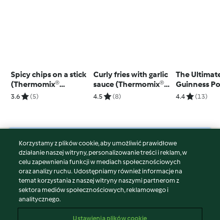
Spicy chips on a stick
Curly fries with garlic
The Ultimat
(Thermomix®
sauce (Thermomix®
Guinness Po
Spiralizer)
Spiralizer)
3.6
(5)
4.5
(8)
4.4
(13)
Korzystamy z plików cookie, aby umożliwić prawidłowe
© Copyright 2026
działanie naszej witryny, personalizowanie treści i reklam, w
celu zapewnienia funkcji w mediach społecznościowych
Warunki korzystania
oraz analizy ruchu. Udostępniamy również informacje na
Polityka prywatności
temat korzystania z naszej witryny naszymi partnerom z
Disclaimer
sektora mediów społecznościowych, reklamowego i
analitycznego.
Znak wydawcy
Pliki cookie
Ustawienia plików cookie