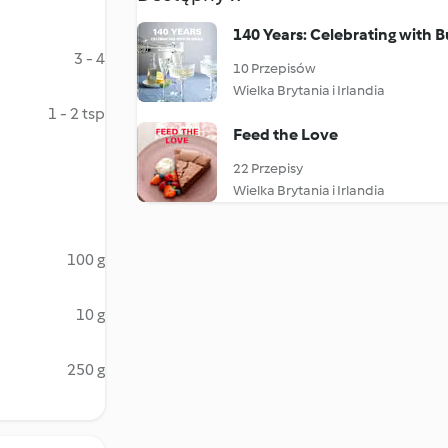
140 Years: Celebrating with 
3 - 4
10 Przepisów
Wielka Brytania i Irlandia
1 - 2 tsp
Feed the Love
22 Przepisy
Wielka Brytania i Irlandia
100 g
10 g
250 g