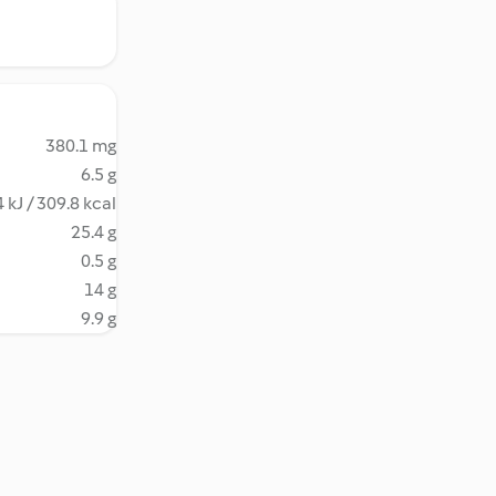
380.1 mg
6.5 g
 kJ / 309.8 kcal
25.4 g
0.5 g
14 g
9.9 g