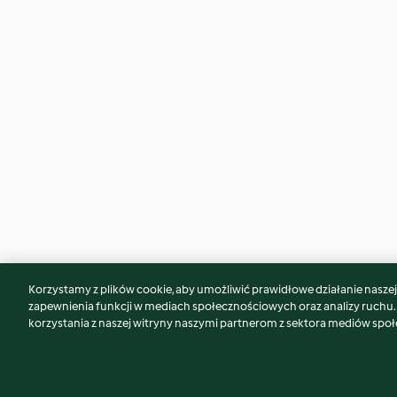
Korzystamy z plików cookie, aby umożliwić prawidłowe działanie naszej w
Może spodoba Ci się również...
zapewnienia funkcji w mediach społecznościowych oraz analizy ruchu
korzystania z naszej witryny naszymi partnerom z sektora mediów spo