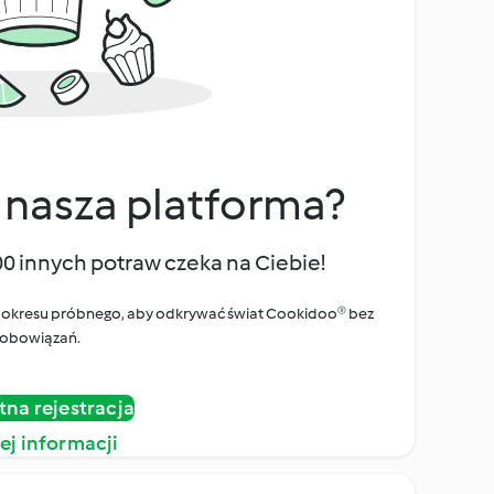
 nasza platforma?
00 innych potraw czeka na Ciebie!
ego okresu próbnego, aby odkrywać świat Cookidoo® bez
obowiązań.
tna rejestracja
ej informacji