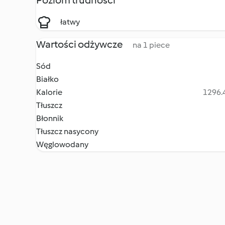
Poziom trudności
łatwy
Wartości odżywcze
na 1 piece
Sód
Białko
Kalorie
1296.4
Tłuszcz
Błonnik
Tłuszcz nasycony
Węglowodany