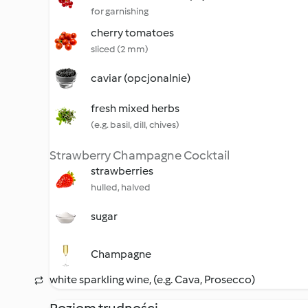
for garnishing
cherry tomatoes
sliced (2 mm)
caviar (opcjonalnie)
fresh mixed herbs
(e.g. basil, dill, chives)
Strawberry Champagne Cocktail
strawberries
hulled, halved
sugar
Champagne
white sparkling wine, (e.g. Cava, Prosecco)