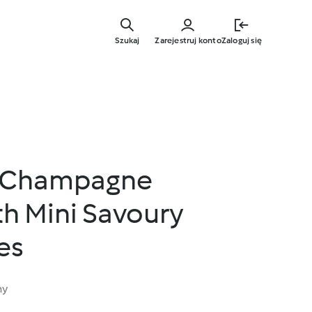
Przejdź
do
Szukaj
Zarejestruj konto
Zaloguj się
głównej
treści
y Champagne
th Mini Savoury
es
ny