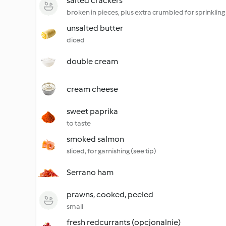
salted crackers
broken in pieces, plus extra crumbled for sprinkling
unsalted butter
diced
double cream
cream cheese
sweet paprika
to taste
smoked salmon
sliced, for garnishing (see tip)
Serrano ham
prawns, cooked, peeled
small
fresh redcurrants (opcjonalnie)