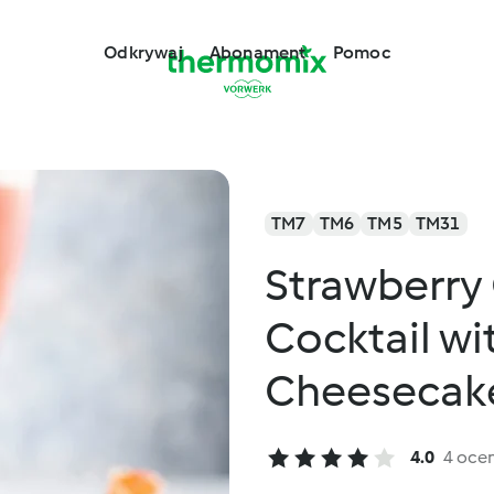
Odkrywaj
Abonament
Pomoc
TM7
TM6
TM5
TM31
Strawberr
Cocktail wi
Cheesecak
4.0
4 oce