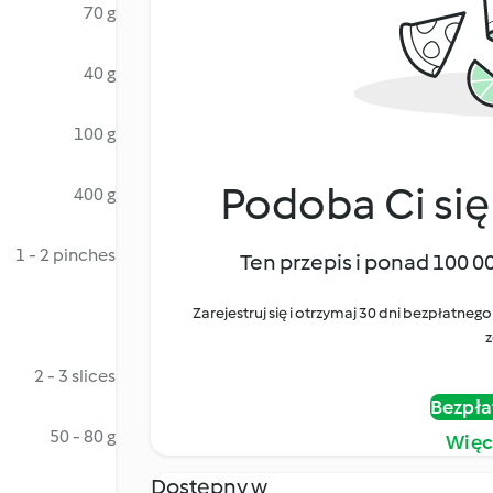
70 g
40 g
100 g
Podoba Ci się
400 g
1 - 2 pinches
Ten przepis i ponad 100 0
Zarejestruj się i otrzymaj 30 dni bezpłatn
z
2 - 3 slices
Bezpła
50 - 80 g
Więc
Dostępny w