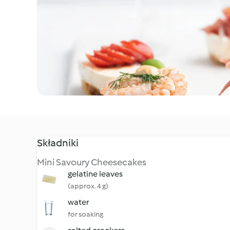
Składniki
Mini Savoury Cheesecakes
gelatine leaves
(approx. 4 g)
water
for soaking