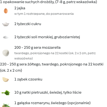
1 opakowanie suchych drożdży, (7-8 g, patrz wskazówka)
2 jajka
w tym 1 roztrzepane, do posmarowania
2 łyżeczki cukru
2 łyżeczki soli morskiej, gruboziarnistej
200 - 250 g sera mozzarella
twardego, pokrojonego na 22 kostki (ok. 2 x 2 cm, patrz
wskazówka)
220 - 250 g sera żółtego, twardego, pokrojonego na 22 kostki
(ok. 2 x 2 cm)
1 ząbek czosnku
10 g natki pietruszki, świeżej, tylko liście
1 gałązka rozmarynu, świeżego (opcjonalnie)