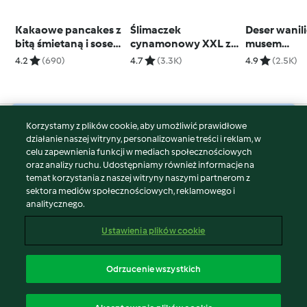
Kakaowe pancakes z
Ślimaczek
Deser wanil
bitą śmietaną i sosem
cynamonowy XXL z
musem
czekoladowym
polewą z serka
truskawko
4.2
(690)
4.7
(3.3K)
4.9
(2.5K)
kremowego
Korzystamy z plików cookie, aby umożliwić prawidłowe
© Copyright 2026
działanie naszej witryny, personalizowanie treści i reklam, w
celu zapewnienia funkcji w mediach społecznościowych
Warunki korzystania
oraz analizy ruchu. Udostępniamy również informacje na
Polityka prywatności
temat korzystania z naszej witryny naszymi partnerom z
Disclaimer
sektora mediów społecznościowych, reklamowego i
analitycznego.
Znak wydawcy
Pliki cookie
Ustawienia plików cookie
Zgłoś treść
Odstąp od umowy
Odrzucenie wszystkich
Oświadczenie o dostępności