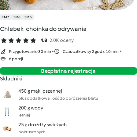
TM7
TM6
TM5
Chlebek-choinka do odrywania
4.8
2.0K oceny
Przygotowanie 30 min
Czas całkowity 2 godz. 10 min
6 porcji
Bezpłatna rejestracja
Składniki
450 g mąki pszennej
plus dodatkowa ilość do oprószenia blatu
200 g wody
letniej
25 g drożdży świeżych
pokruszonych