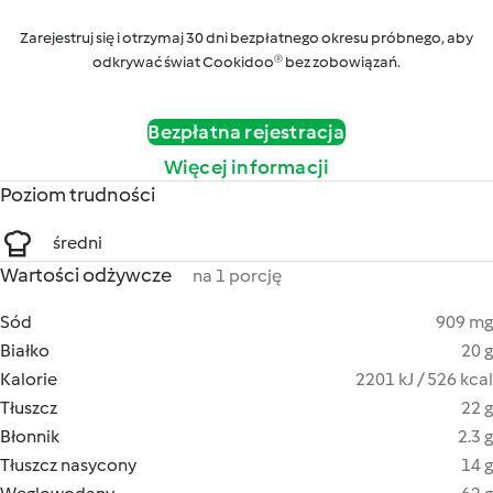
Zarejestruj się i otrzymaj 30 dni bezpłatnego okresu próbnego, aby
odkrywać świat Cookidoo® bez zobowiązań.
Bezpłatna rejestracja
Więcej informacji
Poziom trudności
średni
Wartości odżywcze
na 1 porcję
Sód
909 mg
Białko
20 g
Kalorie
2201 kJ / 526 kcal
Tłuszcz
22 g
Błonnik
2.3 g
Tłuszcz nasycony
14 g