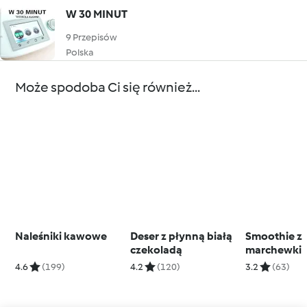
W 30 MINUT
9 Przepisów
Polska
Może spodoba Ci się również...
Naleśniki kawowe
Deser z płynną białą
Smoothie z
czekoladą
marchewki
4.6
(199)
4.2
(120)
3.2
(63)