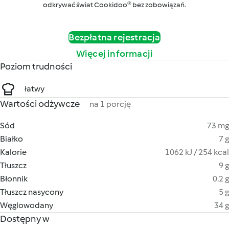
odkrywać świat Cookidoo® bez zobowiązań.
Bezpłatna rejestracja
Więcej informacji
Poziom trudności
łatwy
Wartości odżywcze
na 1 porcję
Sód
73 mg
Białko
7 g
Kalorie
1062 kJ / 254 kcal
Tłuszcz
9 g
Błonnik
0.2 g
Tłuszcz nasycony
5 g
Węglowodany
34 g
Dostępny w