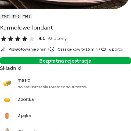
TM7
TM6
TM5
Karmelowe fondant
4.1
93 oceny
Przygotowanie 5 min
Czas całkowity 15 min
6 porcji
Bezpłatna rejestracja
Składniki
masło
do natłuszczenia foremek do sufletów
2 żółtka
2 jajka