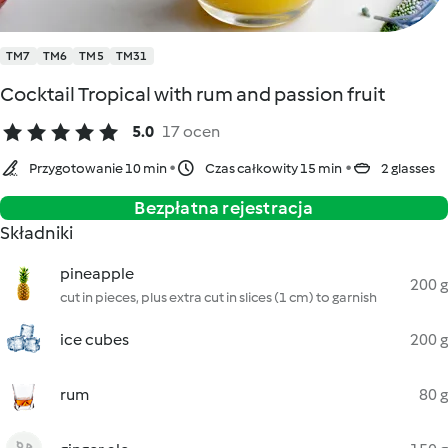
TM7
TM6
TM5
TM31
Cocktail Tropical with rum and passion fruit
5.0
17 ocen
Przygotowanie 10 min
Czas całkowity 15 min
2 glasses
Bezpłatna rejestracja
Składniki
pineapple
200 g
cut in pieces, plus extra cut in slices (1 cm) to garnish
ice cubes
200 g
rum
80 g