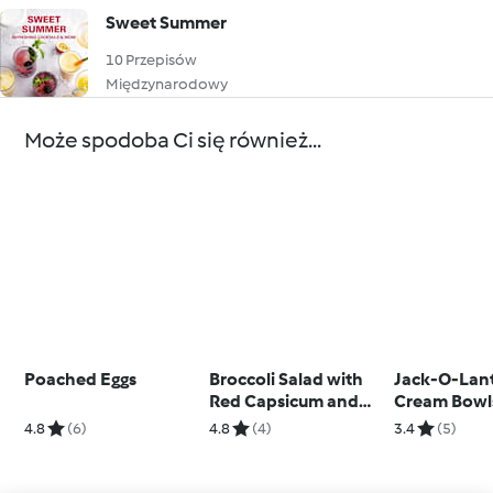
Sweet Summer
10 Przepisów
Międzynarodowy
Może spodoba Ci się również...
Poached Eggs
Broccoli Salad with
Jack-O-Lant
Red Capsicum and
Cream Bowl
Pine Nuts
4.8
(6)
4.8
(4)
3.4
(5)