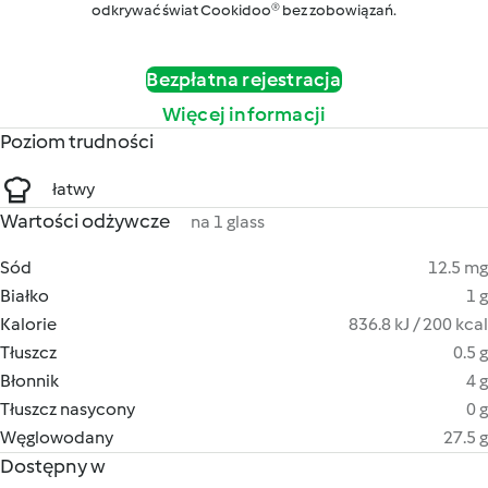
odkrywać świat Cookidoo® bez zobowiązań.
Bezpłatna rejestracja
Więcej informacji
Poziom trudności
łatwy
Wartości odżywcze
na 1 glass
Sód
12.5 mg
Białko
1 g
Kalorie
836.8 kJ / 200 kcal
Tłuszcz
0.5 g
Błonnik
4 g
Tłuszcz nasycony
0 g
Węglowodany
27.5 g
Dostępny w