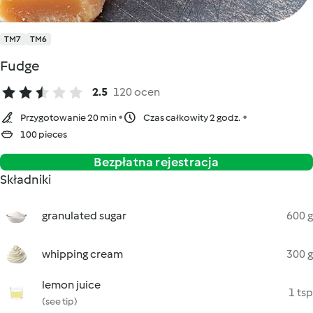
TM7
TM6
Fudge
2.5
120 ocen
Przygotowanie 20 min
Czas całkowity 2 godz.
100 pieces
Bezpłatna rejestracja
Składniki
granulated sugar
600 g
whipping cream
300 g
lemon juice
1 tsp
(see tip)