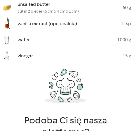
unsalted butter
60 g
cut in 2 pieces (6 cm x 4 cm x 1 cm)
vanilla extract (opcjonalnie)
1 tsp
water
1000 g
vinegar
15 g
Podoba Ci się nasza