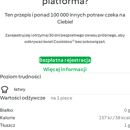
platforma?
Ten przepis i ponad 100 000 innych potraw czeka na
Ciebie!
Zarejestruj się i otrzymaj 30 dni bezpłatnego okresu próbnego, aby
odkrywać świat Cookidoo® bez zobowiązań.
Bezpłatna rejestracja
Więcej informacji
Poziom trudności
łatwy
Wartości odżywcze
na 1 piece
Białko
0 g
Kalorie
157 kJ / 38 kcal
Tłuszcz
1 g