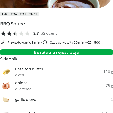
TM7
TM6
TM5
TM31
BBQ Sauce
2.7
32 oceny
Przygotowanie 5 min
Czas całkowity 20 min
500 g
Bezpłatna rejestracja
Składniki
unsalted butter
110 g
diced
onions
75 g
quartered
garlic clove
1