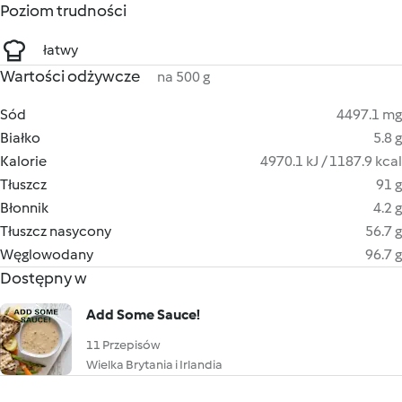
Poziom trudności
łatwy
Wartości odżywcze
na 500 g
Sód
4497.1 mg
Białko
5.8 g
Kalorie
4970.1 kJ / 1187.9 kcal
Tłuszcz
91 g
Błonnik
4.2 g
Tłuszcz nasycony
56.7 g
Węglowodany
96.7 g
Dostępny w
Add Some Sauce!
11 Przepisów
Wielka Brytania i Irlandia