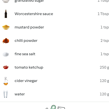
granulated sugar
1 Tbsp
Worcestershire sauce
1 Tbsp
mustard powder
1 tsp
chilli powder
2 tsp
fine sea salt
1 tsp
tomato ketchup
250 g
cider vinegar
120 g
water
120 g