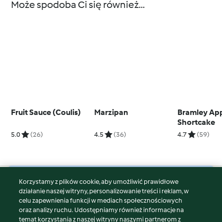
Może spodoba Ci się również...
Fruit Sauce (Coulis)
Marzipan
Bramley Ap
Shortcake
5.0
(26)
4.5
(36)
4.7
(59)
Korzystamy z plików cookie, aby umożliwić prawidłowe
© Copyright 2026
działanie naszej witryny, personalizowanie treści i reklam, w
celu zapewnienia funkcji w mediach społecznościowych
Warunki korzystania
oraz analizy ruchu. Udostępniamy również informacje na
Polityka prywatności
temat korzystania z naszej witryny naszymi partnerom z