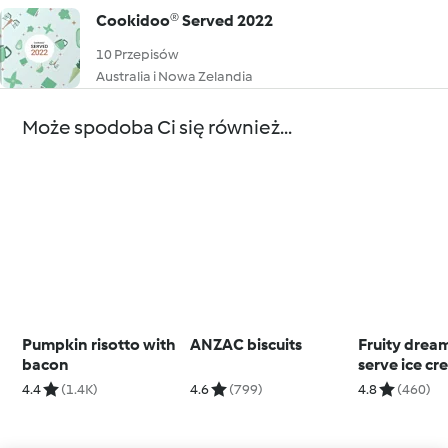
Cookidoo® Served 2022
10 Przepisów
Australia i Nowa Zelandia
Może spodoba Ci się również...
Pumpkin risotto with
ANZAC biscuits
Fruity dream
bacon
serve ice cr
4.4
(1.4K)
4.6
(799)
4.8
(460)