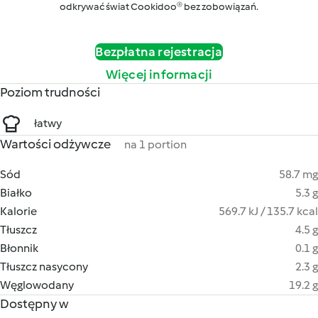
odkrywać świat Cookidoo® bez zobowiązań.
Bezpłatna rejestracja
Więcej informacji
Poziom trudności
łatwy
Wartości odżywcze
na 1 portion
Sód
58.7 mg
Białko
5.3 g
Kalorie
569.7 kJ / 135.7 kcal
Tłuszcz
4.5 g
Błonnik
0.1 g
Tłuszcz nasycony
2.3 g
Węglowodany
19.2 g
Dostępny w