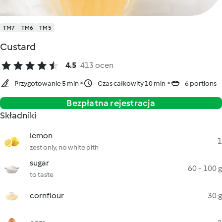
TM7
TM6
TM5
Custard
4.5
413 ocen
Przygotowanie 5 min
Czas całkowity 10 min
6 portions
Bezpłatna rejestracja
Składniki
lemon
1
zest only, no white pith
sugar
60 - 100 g
to taste
cornflour
30 g