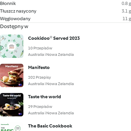
Błonnik
0.8 g
Tłuszcz nasycony
3.1 g
Węglowodany
11 g
Dostępny w
Cookidoo® Served 2023
10 Przepisów
Australia i Nowa Zelandia
Manifesto
202 Przepisy
Australia i Nowa Zelandia
Taste the world
29 Przepisów
Australia i Nowa Zelandia
The Basic Cookbook