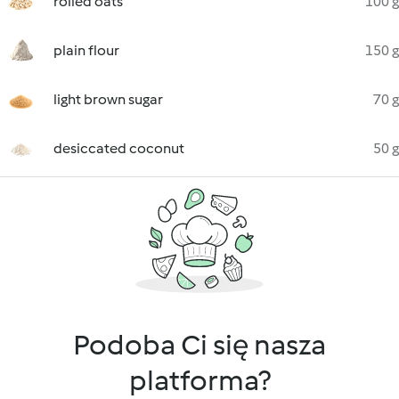
rolled oats
100 g
plain flour
150 g
light brown sugar
70 g
desiccated coconut
50 g
Podoba Ci się nasza
platforma?