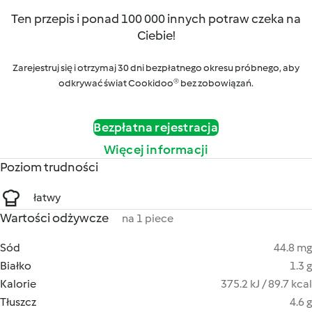
Ten przepis i ponad 100 000 innych potraw czeka na
Ciebie!
Zarejestruj się i otrzymaj 30 dni bezpłatnego okresu próbnego, aby
odkrywać świat Cookidoo® bez zobowiązań.
Bezpłatna rejestracja
Więcej informacji
Poziom trudności
łatwy
Wartości odżywcze
na 1 piece
Sód
44.8 mg
Białko
1.3 g
Kalorie
375.2 kJ / 89.7 kcal
Tłuszcz
4.6 g