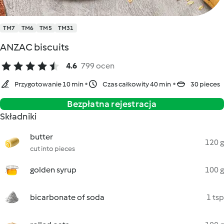
TM7
TM6
TM5
TM31
ANZAC biscuits
4.6
799 ocen
Przygotowanie 10 min
Czas całkowity 40 min
30 pieces
Bezpłatna rejestracja
Składniki
butter
120 g
cut into pieces
golden syrup
100 g
bicarbonate of soda
1 tsp