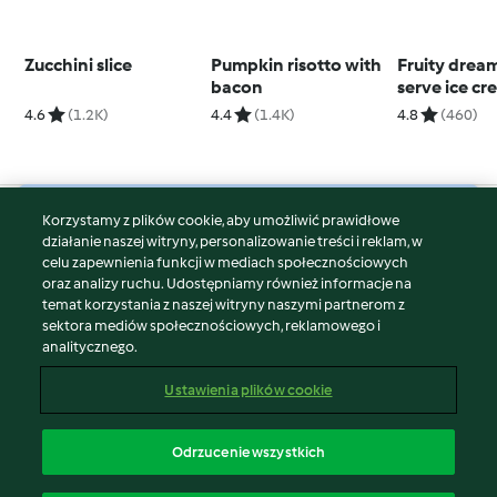
Zucchini slice
Pumpkin risotto with
Fruity dream
bacon
serve ice cr
4.6
(1.2K)
4.4
(1.4K)
4.8
(460)
Korzystamy z plików cookie, aby umożliwić prawidłowe
© Copyright 2026
działanie naszej witryny, personalizowanie treści i reklam, w
celu zapewnienia funkcji w mediach społecznościowych
Warunki korzystania
oraz analizy ruchu. Udostępniamy również informacje na
Polityka prywatności
temat korzystania z naszej witryny naszymi partnerom z
Disclaimer
sektora mediów społecznościowych, reklamowego i
analitycznego.
Znak wydawcy
Pliki cookie
Ustawienia plików cookie
Zgłoś treść
Odstąp od umowy
Odrzucenie wszystkich
Oświadczenie o dostępności