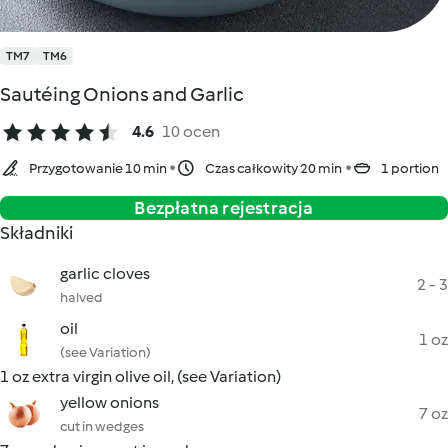
TM7
TM6
Sautéing Onions and Garlic
4.6
10 ocen
Przygotowanie 10 min
Czas całkowity 20 min
1 portion
Bezpłatna rejestracja
Składniki
garlic cloves
2 - 3
halved
oil
1 oz
(see Variation)
1 oz extra virgin olive oil, (see Variation)
yellow onions
7 oz
cut in wedges