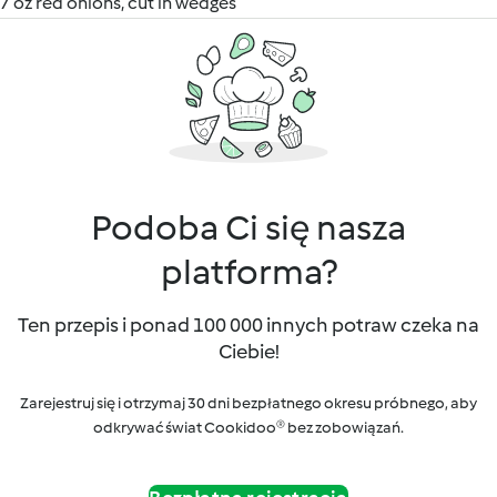
7 oz red onions, cut in wedges
Podoba Ci się nasza
platforma?
Ten przepis i ponad 100 000 innych potraw czeka na
Ciebie!
Zarejestruj się i otrzymaj 30 dni bezpłatnego okresu próbnego, aby
odkrywać świat Cookidoo® bez zobowiązań.