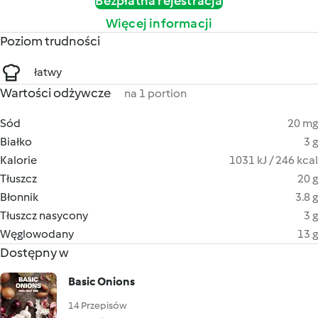
Bezpłatna rejestracja
Więcej informacji
Poziom trudności
łatwy
Wartości odżywcze
na 1 portion
Sód
20 mg
Białko
3 g
Kalorie
1031 kJ / 246 kcal
Tłuszcz
20 g
Błonnik
3.8 g
Tłuszcz nasycony
3 g
Węglowodany
13 g
Dostępny w
Basic Onions
14 Przepisów