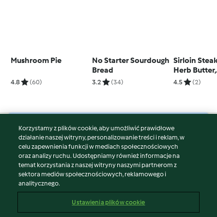
Mushroom Pie
No Starter Sourdough
Sirloin Stea
Bread
Herb Butter,
Rosemary P
4.8
(60)
3.2
(34)
4.5
(2)
and Broccol
Korzystamy z plików cookie, aby umożliwić prawidłowe
© Copyright 2026
działanie naszej witryny, personalizowanie treści i reklam, w
celu zapewnienia funkcji w mediach społecznościowych
Warunki korzystania
oraz analizy ruchu. Udostępniamy również informacje na
Polityka prywatności
temat korzystania z naszej witryny naszymi partnerom z
Disclaimer
sektora mediów społecznościowych, reklamowego i
analitycznego.
Znak wydawcy
Pliki cookie
Ustawienia plików cookie
Zgłoś treść