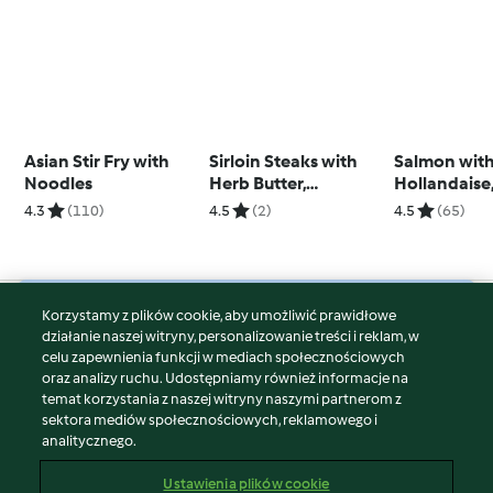
Asian Stir Fry with
Sirloin Steaks with
Salmon wit
Noodles
Herb Butter,
Hollandaise
Rosemary Potatoes
Asparagus a
4.3
(110)
4.5
(2)
4.5
(65)
and Broccoli
(Metric)
Korzystamy z plików cookie, aby umożliwić prawidłowe
© Copyright 2026
działanie naszej witryny, personalizowanie treści i reklam, w
celu zapewnienia funkcji w mediach społecznościowych
Warunki korzystania
oraz analizy ruchu. Udostępniamy również informacje na
Polityka prywatności
temat korzystania z naszej witryny naszymi partnerom z
Disclaimer
sektora mediów społecznościowych, reklamowego i
analitycznego.
Znak wydawcy
Pliki cookie
Ustawienia plików cookie