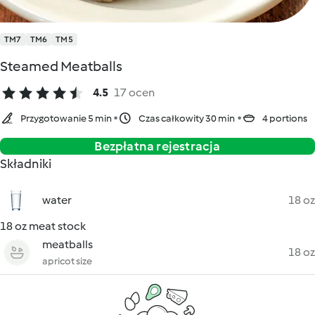
TM7
TM6
TM5
Steamed Meatballs
4.5
17 ocen
Przygotowanie 5 min
Czas całkowity 30 min
4 portions
Bezpłatna rejestracja
Składniki
water
18 oz
18 oz meat stock
meatballs
18 oz
apricot size