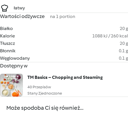
łatwy
Wartości odżywcze
na 1 portion
Białko
20 g
Kalorie
1088 kJ / 260 kcal
Tłuszcz
20 g
Błonnik
0.1 g
Węglowodany
0.1 g
Dostępny w
TM Basics – Chopping and Steaming
40 Przepisów
Stany Zjednoczone
Może spodoba Ci się również...