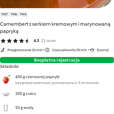
TM7
TM6
TM5
Camembert z serkiem kremowym i marynowaną
papryką
4.3
21 ocen
Przygotowanie 20 min
Czas całkowity 50 min
8 porcji
Bezpłatna rejestracja
Składniki
400 g czerwonej papryki
bez gniazd nasiennych, pokrojonej na 2-3 cm kawałki
200 g cukru
50 g wody