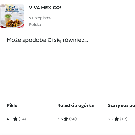
VIVA MEXICO!
9 Przepisów
Polska
Może spodoba Ci się również...
Pikle
Roladki z ogórka
Szary sos po
4.1
(14)
3.5
(50)
3.2
(19)