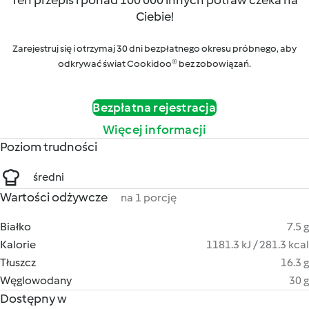
Ten przepis i ponad 100 000 innych potraw czeka na
Ciebie!
Zarejestruj się i otrzymaj 30 dni bezpłatnego okresu próbnego, aby
odkrywać świat Cookidoo® bez zobowiązań.
Bezpłatna rejestracja
Więcej informacji
Poziom trudności
średni
Wartości odżywcze
na 1 porcję
Białko
7.5 g
Kalorie
1181.3 kJ / 281.3 kcal
Tłuszcz
16.3 g
Węglowodany
30 g
Dostępny w