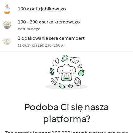
100 g octu jabłkowego
190 - 200 g serka kremowego
naturalnego
1 opakowanie sera camembert
(1 duży krążek 230-250 g)
Podoba Ci się nasza
platforma?