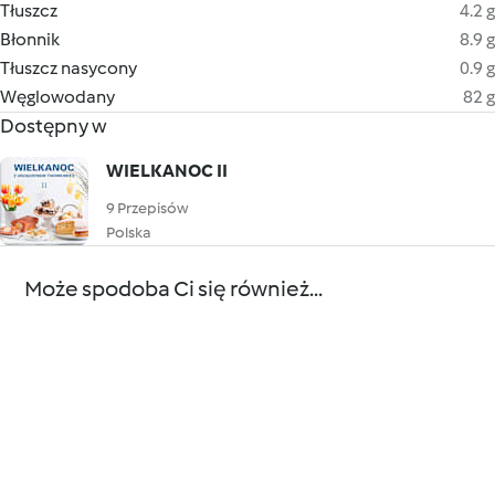
Tłuszcz
4.2 g
Błonnik
8.9 g
Tłuszcz nasycony
0.9 g
Węglowodany
82 g
Dostępny w
WIELKANOC II
9 Przepisów
Polska
Może spodoba Ci się również...