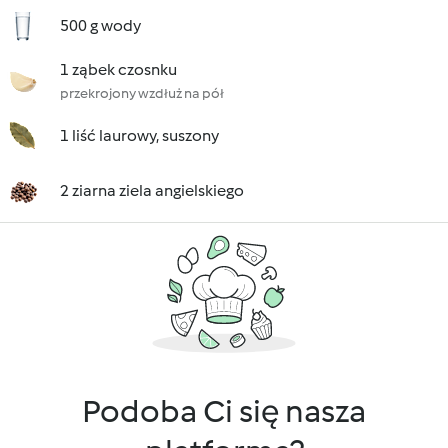
500 g wody
1 ząbek czosnku
przekrojony wzdłuż na pół
1 liść laurowy, suszony
2 ziarna ziela angielskiego
Podoba Ci się nasza