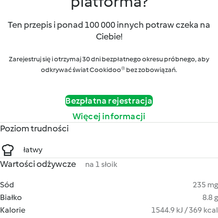
platforma?
Ten przepis i ponad 100 000 innych potraw czeka na
Ciebie!
Zarejestruj się i otrzymaj 30 dni bezpłatnego okresu próbnego, aby
odkrywać świat Cookidoo® bez zobowiązań.
Bezpłatna rejestracja
Więcej informacji
Poziom trudności
łatwy
Wartości odżywcze
na 1 słoik
Sód
235 mg
Białko
8.8 g
Kalorie
1544.9 kJ / 369 kcal