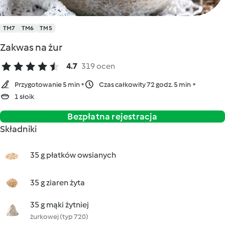
TM7
TM6
TM5
Zakwas na żur
4.7
319 ocen
Przygotowanie 5 min
Czas całkowity 72 godz. 5 min
1 słoik
Bezpłatna rejestracja
Składniki
35 g płatków owsianych
35 g ziaren żyta
35 g mąki żytniej
żurkowej (typ 720)