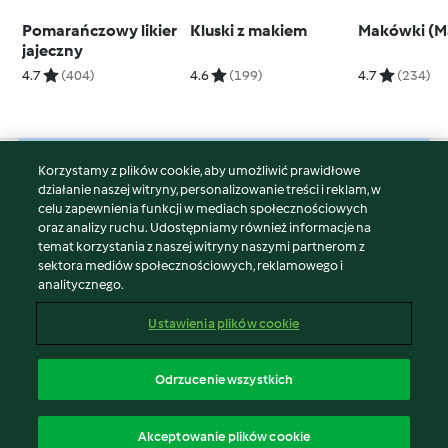
Pomarańczowy likier
Kluski z makiem
Makówki (Ma
jajeczny
4.7
(404)
4.6
(199)
4.7
(234)
Korzystamy z plików cookie, aby umożliwić prawidłowe
© Copyright 2026
działanie naszej witryny, personalizowanie treści i reklam, w
celu zapewnienia funkcji w mediach społecznościowych
Warunki korzystania
oraz analizy ruchu. Udostępniamy również informacje na
Polityka prywatności
temat korzystania z naszej witryny naszymi partnerom z
Disclaimer
sektora mediów społecznościowych, reklamowego i
analitycznego.
Znak wydawcy
Pliki cookie
Ustawienia plików cookie
Zgłoś treść
Odstąp od umowy
Odrzucenie wszystkich
Oświadczenie o dostępności
polski
Akceptowanie plików cookie