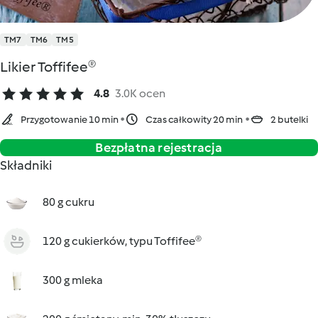
TM7
TM6
TM5
Likier Toffifee®
4.8
3.0K ocen
Przygotowanie 10 min
Czas całkowity 20 min
2 butelki
Bezpłatna rejestracja
Składniki
80 g cukru
120 g cukierków, typu Toffifee®
300 g mleka