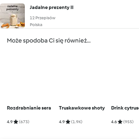
Jadalne prezenty II
12 Przepisów
Polska
Może spodoba Ci się również...
Rozdrabnianie sera
Truskawkowe shoty
Drink cytru
4.9
(673)
4.9
(1.9K)
4.6
(955)