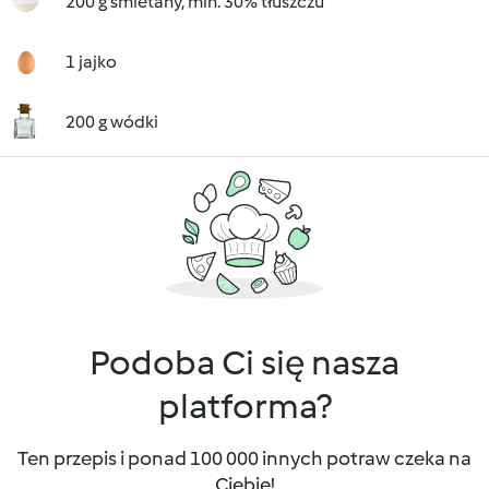
200 g śmietany, min. 30% tłuszczu
1 jajko
200 g wódki
Podoba Ci się nasza
platforma?
Ten przepis i ponad 100 000 innych potraw czeka na
Ciebie!