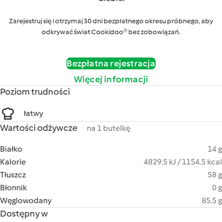
Zarejestruj się i otrzymaj 30 dni bezpłatnego okresu próbnego, aby
odkrywać świat Cookidoo® bez zobowiązań.
Bezpłatna rejestracja
Więcej informacji
Poziom trudności
łatwy
Wartości odżywcze
na 1 butelkę
Białko
14 g
Kalorie
4829.5 kJ / 1154.5 kcal
Tłuszcz
58 g
Błonnik
0 g
Węglowodany
85.5 g
Dostępny w