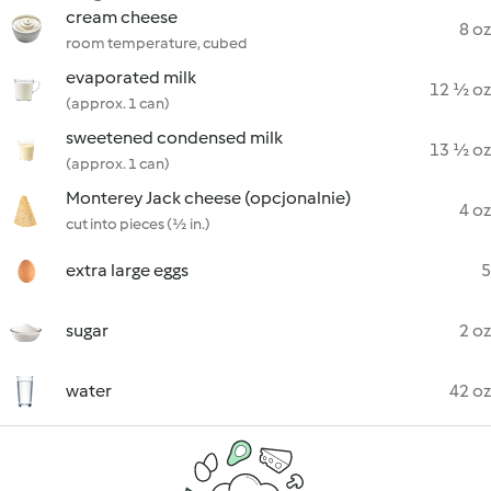
cream cheese
8 oz
room temperature, cubed
evaporated milk
12 ½ oz
(approx. 1 can)
sweetened condensed milk
13 ½ oz
(approx. 1 can)
Monterey Jack cheese (opcjonalnie)
4 oz
cut into pieces (½ in.)
extra large eggs
5
sugar
2 oz
water
42 oz