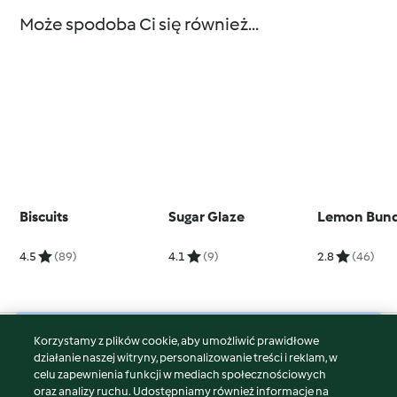
Może spodoba Ci się również...
Biscuits
Sugar Glaze
Lemon Bund
4.5
(89)
4.1
(9)
2.8
(46)
Korzystamy z plików cookie, aby umożliwić prawidłowe
© Copyright 2026
działanie naszej witryny, personalizowanie treści i reklam, w
celu zapewnienia funkcji w mediach społecznościowych
Warunki korzystania
oraz analizy ruchu. Udostępniamy również informacje na