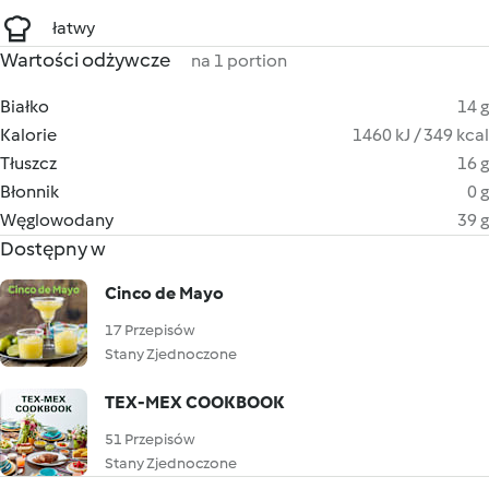
łatwy
Wartości odżywcze
na 1 portion
Białko
14 g
Kalorie
1460 kJ / 349 kcal
Tłuszcz
16 g
Błonnik
0 g
Węglowodany
39 g
Dostępny w
Cinco de Mayo
17 Przepisów
Stany Zjednoczone
TEX-MEX COOKBOOK
51 Przepisów
Stany Zjednoczone