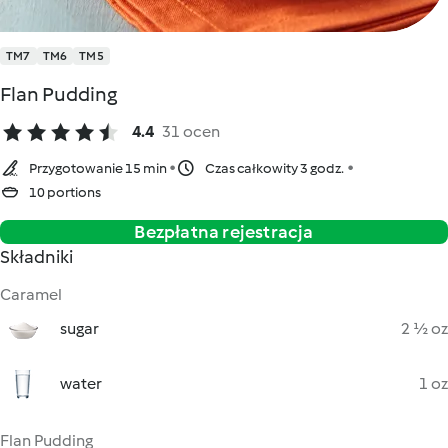
TM7
TM6
TM5
Flan Pudding
4.4
31 ocen
Przygotowanie 15 min
Czas całkowity 3 godz.
10 portions
Bezpłatna rejestracja
Składniki
Caramel
sugar
2 ½ oz
water
1 oz
Flan Pudding